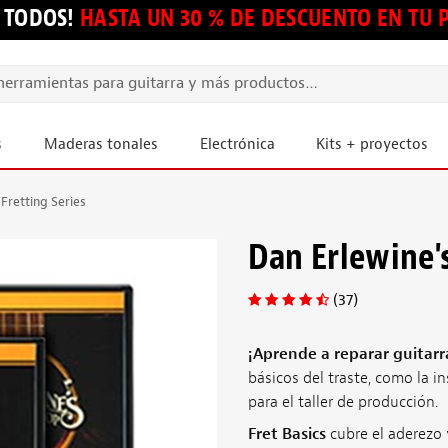
 TODOS!
HASTA UN 30 % DE DESCUENTO EN TU
s
Maderas tonales
Electrónica
Kits + proyectos
Fretting Series
Dan Erlewine's
(37)
¡Aprende a reparar guitarr
básicos del traste, como la i
para el taller de producción.
Fret Basics
cubre el aderezo 