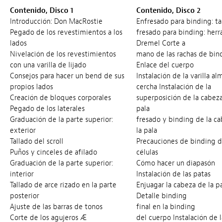
Contenido, Disco 1
Contenido, Disco 2
Introducción: Don MacRostie
Enfresado para binding: t
Pegado de los revestimientos a los
fresado para binding: her
lados
Dremel Corte a
Nivelación de los revestimientos
mano de las rachas de bin
con una varilla de lijado
Enlace del cuerpo
Consejos para hacer un bend de sus
Instalación de la varilla al
propios lados
cercha Instalación de la
Creación de bloques corporales
superposición de la cabez
Pegado de los laterales
pala
Graduación de la parte superior:
fresado y binding de la c
exterior
la pala
Tallado del scroll
Precauciones de binding 
Puños y cinceles de afilado
células
Graduación de la parte superior:
Cómo hacer un diapasón
interior
Instalación de las patas
Tallado de arce rizado en la parte
Enjuagar la cabeza de la p
posterior
Detalle binding
Ajuste de las barras de tonos
final en la binding
Corte de los agujeros Æ
del cuerpo Instalación de l