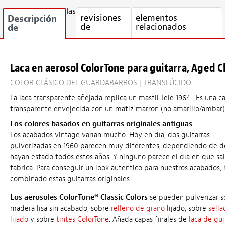
las
revisiones
elementos
Descripción
de
relacionados
de
Laca en aerosol ColorTone para guitarra, Aged C
COLOR CLÁSICO DEL GUARDABARROS | TRANSLÚCIDO
La laca transparente añejada replica un mástil Tele 1964 . Es una c
transparente envejecida con un matiz marrón (no amarillo/ámbar)
Los colores basados en guitarras originales antiguas
Los acabados vintage varían mucho. Hoy en día, dos guitarras
pulverizadas en 1960 parecen muy diferentes, dependiendo de 
hayan estado todos estos años. Y ninguno parece el día en que sal
fábrica. Para conseguir un look auténtico para nuestros acabados
combinado estas guitarras originales.
Los aerosoles ColorTone® Classic Colors
se pueden pulverizar s
madera lisa sin acabado, sobre
relleno de grano
lijado, sobre
sella
lijado
y sobre
tintes ColorTone
. Añada capas finales de
laca de gui