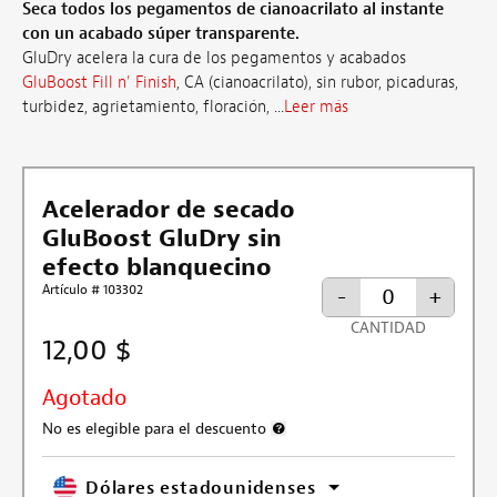
Seca todos los pegamentos de cianoacrilato al instante
con un acabado súper transparente.
GluDry acelera la cura de los pegamentos y acabados
GluBoost Fill n' Finish
, CA (cianoacrilato), sin rubor, picaduras,
turbidez, agrietamiento, floración, ...
Leer más
Acelerador de secado
GluBoost GluDry sin
efecto blanquecino
Artículo # 103302
-
+
CANTIDAD
12,00 $
Agotado
No es elegible para el descuento
Más información sobre la exclusión 
Dólares estadounidenses