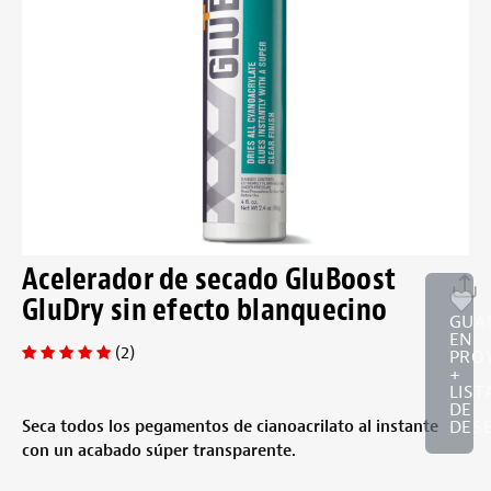
Acelerador de secado GluBoost
GluDry sin efecto blanquecino
GUA
EN
(2)
PRO
+
LIST
DE
Seca todos los pegamentos de cianoacrilato al instante
DES
con un acabado súper transparente.