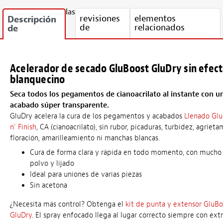
las
revisiones
elementos
Descripción
de
relacionados
de
Acelerador de secado GluBoost GluDry sin efec
blanquecino
Seca todos los pegamentos de cianoacrilato al instante con u
acabado súper transparente.
GluDry acelera la cura de los pegamentos y acabados
Llenado Gl
n' Finish
, CA (cianoacrilato), sin rubor, picaduras, turbidez, agrieta
floración, amarilleamiento ni manchas blancas.
Cura de forma clara y rápida en todo momento, con much
polvo y lijado
Ideal para uniones de varias piezas
Sin acetona
¿Necesita más control? Obtenga el
kit de punta y extensor GluBo
GluDry
. El spray enfocado llega al lugar correcto siempre con ex