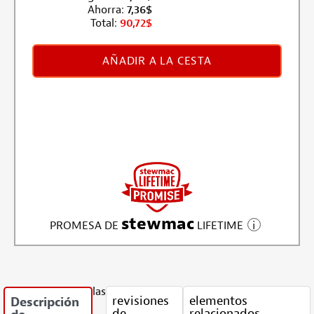
Ahorra:
7,36
$
Total:
90,72
$
AÑADIR A LA CESTA
stewmac
PROMESA DE
LIFETIME
las
revisiones
elementos
Descripción
de
relacionados