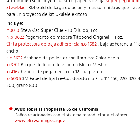
set también se incluyen nuestros papeles de lija
Súper pegamen
StewMac
, 3M Gold de larga duración y más suministros que nece
para un proyecto de kit Ukulele exitoso.
Incluye:
#0010
StewMac Super Glue - 10 Diluido, 1 oz.
N.o 0622
Pegamento de madera Titebond Original - 4 oz.
Cinta protectora de baja adherencia n.o 1682
: baja adherencia, 1" 
ancho
n.o 3622
Acabado de poliéster con limpieza ColorTone n
.o 3701
Bloque de lijado de espuma Micro-Mesh n
.o 4167
Cepillo de pegamento n.o 12 : paquete n
.o 5096
3M Papel de lija Fre-Cut dorado n.o 9" x 11": 150, 220, 320, 
600, grano 800.
Aviso sobre la Propuesta 65 de California
Daños relacionados con el sistema reproductor y el cáncer
www.p65warnings.ca.gov