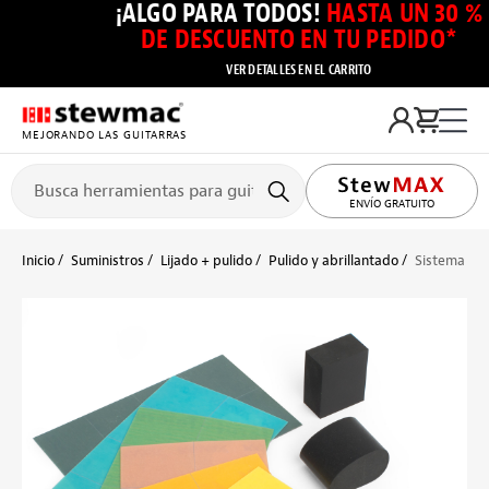
¡ALGO PARA TODOS!
HASTA UN 30 %
DE DESCUENTO EN TU PEDIDO*
VER DETALLES EN EL CARRITO
MEJORANDO LAS GUITARRAS
ENVÍO GRATUITO
Inicio
Suministros
Lijado + pulido
Pulido y abrillantado
Sistema de 