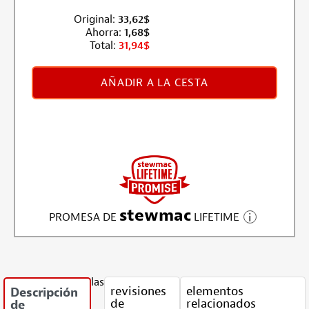
Original:
33,62
$
Ahorra:
1,68
$
Total:
31,94
$
AÑADIR A LA CESTA
stewmac
PROMESA DE
LIFETIME
las
revisiones
elementos
Descripción
de
relacionados
de