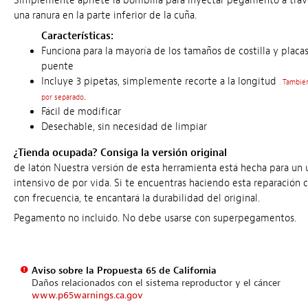
Simplemente apriete la bombilla para inyectar pegamento a trav
una ranura en la parte inferior de la cuña.
Características:
Funciona para la mayoría de los tamaños de costilla y placa
puente
Incluye 3 pipetas, simplemente recorte a la longitud
. Tambié
.
por separado
Fácil de modificar
Desechable, sin necesidad de limpiar
¿Tienda ocupada? Consiga la versión original
de latón Nuestra versión de esta herramienta está hecha para un 
intensivo de por vida. Si te encuentras haciendo esta reparación
con frecuencia, te encantará la durabilidad del original.
Pegamento no incluido. No debe usarse con superpegamentos.
Aviso sobre la Propuesta 65 de California
Daños relacionados con el sistema reproductor y el cáncer
www.p65warnings.ca.gov