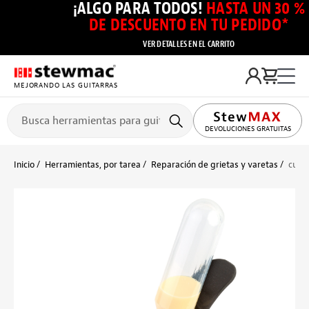
¡ALGO PARA TODOS!
HASTA UN 30 %
DE DESCUENTO EN TU PEDIDO*
VER DETALLES EN EL CARRITO
MEJORANDO LAS GUITARRAS
DEVOLUCIONES GRATUITAS
Inicio
Herramientas, por tarea
Reparación de grietas y varetas
cuña 