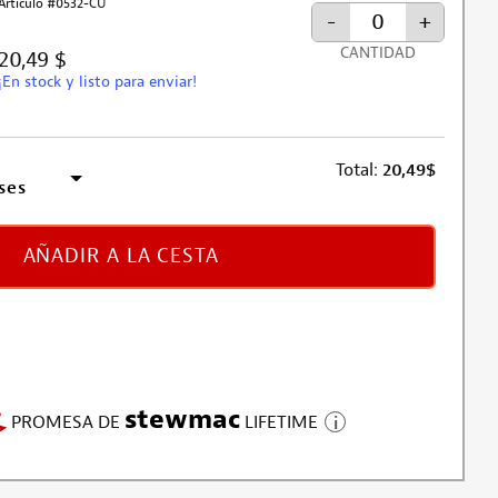
Artículo #0532-CU
-
+
CANTIDAD
20,49 $
¡En stock y listo para enviar!
Total:
20,49
$
ses
AÑADIR A LA CESTA
stewmac
PROMESA DE
LIFETIME