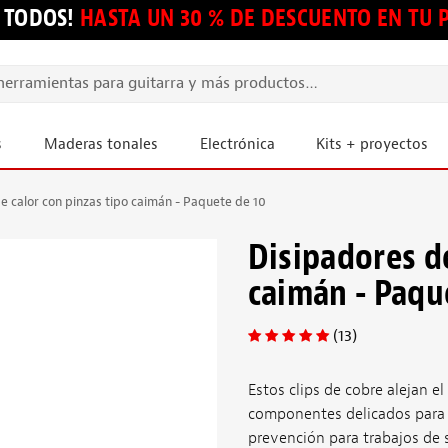
 TODOS!
HASTA UN 30 % DE DESCUENTO EN TU
s
Maderas tonales
Electrónica
Kits + proyectos
e calor con pinzas tipo caimán - Paquete de 10
Disipadores de
caimán - Paqu
(13)
Estos clips de cobre alejan e
componentes delicados para e
prevención para trabajos de 