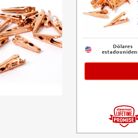
Dólares 
estadouniden