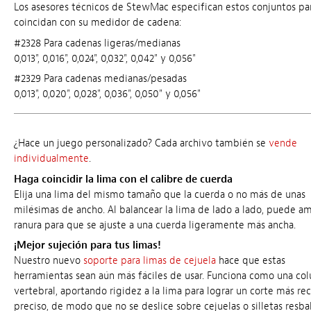
Los asesores técnicos de StewMac especifican estos conjuntos pa
coincidan con su medidor de cadena:
#2328 Para cadenas ligeras/medianas
0,013", 0,016", 0,024", 0,032", 0,042" y 0,056"
#2329 Para cadenas medianas/pesadas
0,013", 0,020", 0,028", 0,036", 0,050" y 0,056"
¿Hace un juego personalizado? Cada archivo también se
vende
individualmente
.
Haga coincidir la lima con el calibre de cuerda
Elija una lima del mismo tamaño que la cuerda o no más de unas
milésimas de ancho. Al balancear la lima de lado a lado, puede am
ranura para que se ajuste a una cuerda ligeramente más ancha.
¡Mejor sujeción para tus limas!
Nuestro nuevo
soporte para limas de cejuela
hace que estas
herramientas sean aún más fáciles de usar. Funciona como una co
vertebral, aportando rigidez a la lima para lograr un corte más re
preciso, de modo que no se deslice sobre cejuelas o silletas resba