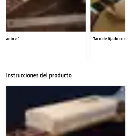
de radio 8"
Taco de lijado con radi
Instrucciones del producto