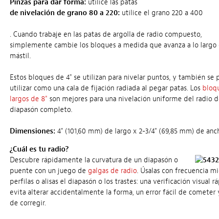
Pinzas para dar forma:
utilice las patas
de nivelación de grano 80 a 220:
utilice el grano 220 a 400
. Cuando trabaje en las patas de argolla de radio
compuesto,
simplemente cambie los bloques a medida que avanza a lo largo 
mástil.
Estos bloques de 4" se utilizan para nivelar puntos, y también se
utilizar como una cala de fijación radiada al pegar patas. Los
bloq
largos de 8"
son mejores para una nivelación uniforme del radio 
diapasón completo.
Dimensiones:
4" (101,60 mm) de largo x 2-3/4" (69,85 mm) de anc
¿Cuál es tu radio?
Descubre rápidamente la curvatura de un diapasón o
puente con un juego de
galgas de radio
. Úsalas con frecuencia m
perfilas o alisas el diapasón o los trastes: una verificación visual r
evita alterar accidentalmente la forma, un error fácil de cometer y
de corregir.