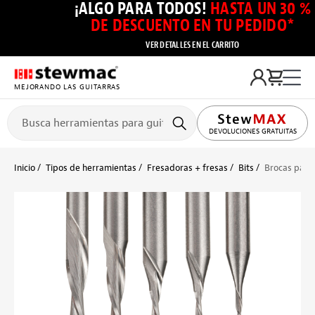
¡ALGO PARA TODOS!
HASTA UN 30 %
DE DESCUENTO EN TU PEDIDO*
VER DETALLES EN EL CARRITO
MEJORANDO LAS GUITARRAS
DEVOLUCIONES GRATUITAS
Inicio
Tipos de herramientas
Fresadoras + fresas
Bits
Brocas para