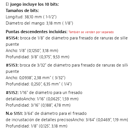
El
juego incluye los 10 bits:
Tamaños de bits:
Longitud: 38,10 mm ( 1-1/2")
Diámetro del mango: 3,18 mm ( 1/8")
Puntas descendentes incluidas:
También se venden por separado
#5154:
broca de 1/8" de diámetro para fresado de ranuras de sill
puente
Ancho: 1/8" (0,1250", 3,18 mm)
Profundidad: 3/8" (0,375", 9,53 mm)
#5153:
broca de 3/32" de diámetro para fresado de ranuras de sil
puente
Ancho: 0,0938", 2,38 mm" ( 3/32")
Profundidad: 0,250", 6,35 mm" ( 1/4")
#5152:
1/16" de diámetro para un fresado
detalladoAncho: 1/16" (0,0625", 1,59 mm)
Profundidad: 3/16" (0,188", 4,78 mm)
N.o 5151:
3/64" de diámetro para el fresado
de incrustación de detalles precisosAncho: 3/64" (0,0469", 1,19 mm
Profundidad: 1/8" (0,125", 3,18 mm)