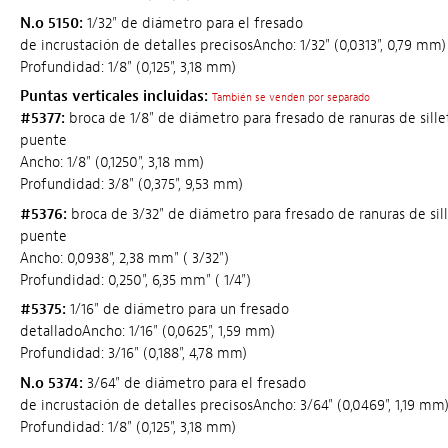
N.o 5150:
1/32" de diámetro para el fresado
de incrustación de detalles precisosAncho: 1/32" (0,0313", 0,79 mm)
Profundidad: 1/8" (0,125", 3,18 mm)
Puntas verticales incluidas:
También se venden por separado
#5377:
broca de 1/8" de diámetro para fresado de ranuras de sille
puente
Ancho: 1/8" (0,1250", 3,18 mm)
Profundidad: 3/8" (0,375", 9,53 mm)
#5376:
broca de 3/32" de diámetro para fresado de ranuras de sil
puente
Ancho: 0,0938", 2,38 mm" ( 3/32")
Profundidad: 0,250", 6,35 mm" ( 1/4")
#5375:
1/16" de diámetro para un fresado
detalladoAncho: 1/16" (0,0625", 1,59 mm)
Profundidad: 3/16" (0,188", 4,78 mm)
N.o 5374:
3/64" de diámetro para el fresado
de incrustación de detalles precisosAncho: 3/64" (0,0469", 1,19 mm
Profundidad: 1/8" (0,125", 3,18 mm)