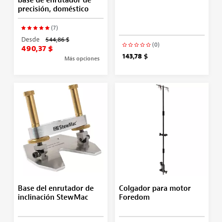
base de enrutador de
precisión, doméstico
(7)
Desde
544,86 $
(0)
490,37 $
143,78 $
Más opciones
Base del enrutador de
Colgador para motor
inclinación StewMac
Foredom