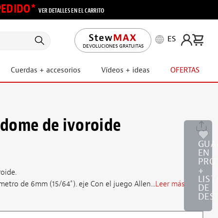
 PEDIDO*
VER DETALLES EN EL CARRITO
ES
DEVOLUCIONES GRATUITAS
Cuerdas + accesorios
Vídeos + ideas
OFERTAS
dome de ivoroide
GUA
EN
PRO
+
oide.
LIST
etro de 6mm (15/64"). eje Con el juego Allen...
Leer más
DE
DES