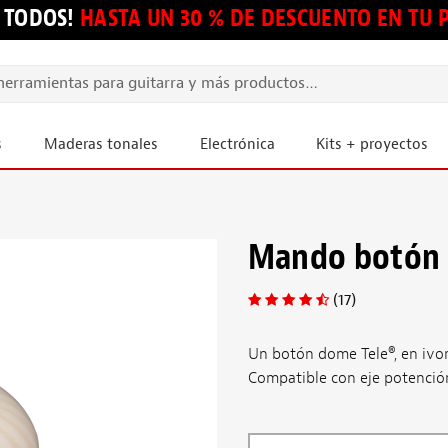
 TODOS!
HASTA UN 30 % DE DESCUENTO EN TU
s
Maderas tonales
Electrónica
Kits + proyectos
Mando botón 
(17)
Un botón dome Tele®, en ivor
Compatible con eje potencióm