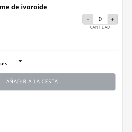
me de ivoroide
-
+
CANTIDAD
ses
AÑADIR A LA CESTA