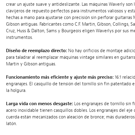
crear un ajuste suave y antideslizante. Las máquinas Waverly son 
clavijeros de repuesto perfectos para instrumentos valiosos y est
hechas a mano para ajustarse con precisión sin perforar guitarras 
Gibson antiguas. Fabricantes como C.F. Martin, Gibson, Collings, S
Cruz, Huss & Dalton, Sams y Bourgeois eligen Waverlys por sus m
instrumentos.
Diseño de reemplazo directo:
No hay orificios de montaje adici
para taladrar al reemplazar máquinas vintage similares en guitarr
Martin y Gibson antiguas.
Funcionamiento más eficiente y ajuste más preciso:
16:1 relaci
engranajes. El casquillo de tensión del tornillo sin fin patentado 
la holgura.
Larga vida con menos desgaste:
Los engranajes de tornillo sin f
acero inoxidable tienen casquillos dobles. Los engranajes del eje
cuerda están mecanizados con aleación de bronce; más duraderos
latón.