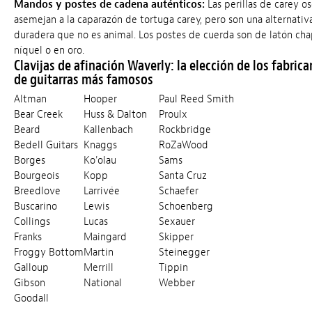
Mandos y postes de cadena auténticos:
Las perillas de carey o
asemejan a la caparazón de tortuga carey, pero son una alternativ
duradera que no es animal. Los postes de cuerda son de latón ch
níquel o en oro.
Clavijas de afinación Waverly: la elección de los fabrica
de guitarras más famosos
Altman
Hooper
Paul Reed Smith
Bear Creek
Huss & Dalton
Proulx
Beard
Kallenbach
Rockbridge
Bedell Guitars
Knaggs
RoZaWood
Borges
Ko'olau
Sams
Bourgeois
Kopp
Santa Cruz
Breedlove
Larrivée
Schaefer
Buscarino
Lewis
Schoenberg
Collings
Lucas
Sexauer
Franks
Maingard
Skipper
Froggy Bottom
Martin
Steinegger
Galloup
Merrill
Tippin
Gibson
National
Webber
Goodall