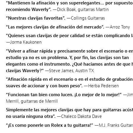
“Mantienen la afinación y son superelegantes… por supuesto
recomiendo Waverly”.
—Dick Boak, guitarras Martin
“Nuestras clavijas favoritas”.
—Collings Guitarras
“Las mejores clavijas de afinación del mercado”.
—Arroz Tony
“Quienes usan clavijas de peor calidad se están complicando l
—Jorma Kaukonen
“Volver a afinar rápida y precisamente sobre el escenario o en
estudio ya no es un problema. Y, por fin, las clavijas son tan
elegantes como el instrumento. ¿Qué hacíamos antes de que 
clavijas Waverly?"
—Steve James, Austin TX
“Afinación rápida en el escenario o en el estudio de grabació
suaves de accionar y con buen peso”.
—Herba Pedersen
“Funcionan tan bien como lucen. ¡Lo mejor de lo mejor!”
—Ji
Merrill, guitarras de Merrill
Simplemente las mejores clavijas que hay para guitarras acúst
no usaría ninguna otra”.
—Chaleco Dakota Dave
“¡Es como ponerle un Rolex a tu guitarra!”
—M.J. Franks Guitar