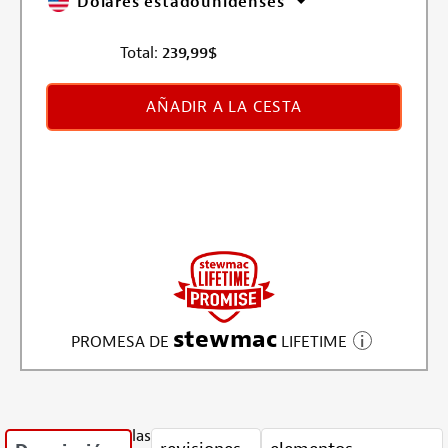
Dólares estadounidenses
Total:
239,99
$
AÑADIR A LA CESTA
stewmac
PROMESA DE
LIFETIME
las