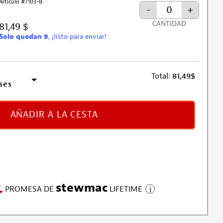
Artículo #7103-B
-
+
CANTIDAD
81,49 $
Solo quedan 9
, ¡listo para enviar!
Total:
81,49
$
ses
AÑADIR A LA CESTA
stewmac
PROMESA DE
LIFETIME