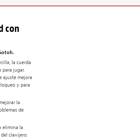
d con
Gotoh.
cilla, la cuerda
o para jugar.
e ajuste mejora
bloqueo y para
mejorar la
roblemas de
 elimina la
del clavijero.