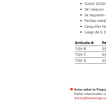
Gotoh SG30
18:1 relación
Se requieren 
Perillas metá
Casquillos he
Juego de 6: 3
Artículo #
P
7103-B
0,
7103-C
0,
7103-G
0,
Aviso sobre la Propu
Daños relacionados co
www.p65warnings.ca