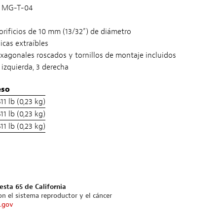
1 MG-T-04
orificios de 10 mm (13/32”) de diámetro
licas extraíbles
xagonales roscados y tornillos de montaje incluidos
 izquierda, 3 derecha
eso
511 lb (0,23 kg)
511 lb (0,23 kg)
511 lb (0,23 kg)
esta 65 de California
n el sistema reproductor y el cáncer
.gov