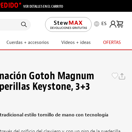
 PEDIDO*
VER DETALLES EN EL CARRITO
ES
DEVOLUCIONES GRATUITAS
Cuerdas + accesorios
Vídeos + ideas
OFERTAS
finación Gotoh Magnum
perillas Keystone, 3+3
radicional estilo tornillo de mano con tecnología
avés del orificio del clavijero y, con un giro de la ruedecilla,