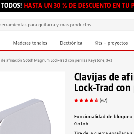
 TODOS!
HASTA UN 30 % DE DESCUENTO EN TU
s
Maderas tonales
Electrónica
Kits + proyectos
s de afinación Gotoh Magnum Lock-Trad con perillas Keystone, 3+3
Clavijas de a
Lock-Trad con 
(67)
Funcionalidad de bloqueo t
Gotoh.
Tire de la cuerda enseñada a tr