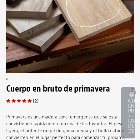
Cuerpo en bruto de primavera
(2)
GUA
EN
PRO
+
Primavera es una madera tonal emergente que se está
LIST
convirtiendo rápidamente en una de las favoritas. El peso
DE
DES
ligero, el potente golpe de gama media y el brillo natural lo
convierten en el lugar perfecto para comenzar tu próxima