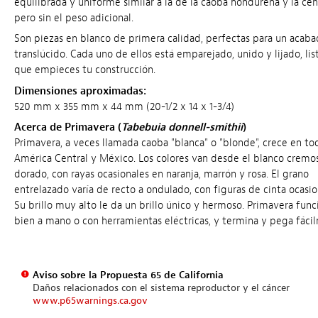
equilibrada y uniforme similar a la de la caoba hondureña y la cen
pero sin el peso adicional.
Son piezas en blanco de primera calidad, perfectas para un acab
translúcido. Cada uno de ellos está emparejado, unido y lijado, lis
que empieces tu construcción.
Dimensiones aproximadas:
520 mm x 355 mm x 44 mm (20-1/2 x 14 x 1-3/4)
Acerca de Primavera (
Tabebuia donnell-smithii
)
Primavera, a veces llamada caoba "blanca" o "blonde", crece en to
América Central y México. Los colores van desde el blanco cremos
dorado, con rayas ocasionales en naranja, marrón y rosa. El grano
entrelazado varía de recto a ondulado, con figuras de cinta ocasio
Su brillo muy alto le da un brillo único y hermoso. Primavera func
bien a mano o con herramientas eléctricas, y termina y pega fáci
Aviso sobre la Propuesta 65 de California
Daños relacionados con el sistema reproductor y el cáncer
www.p65warnings.ca.gov