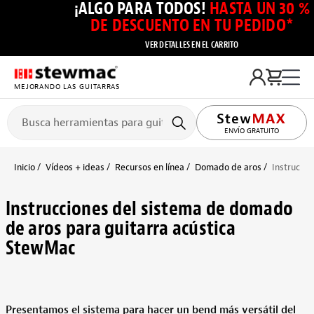
¡ALGO PARA TODOS!
HASTA UN 30 %
DE DESCUENTO EN TU PEDIDO*
VER DETALLES EN EL CARRITO
MEJORANDO LAS GUITARRAS
ENVÍO GRATUITO
Inicio
Vídeos + ideas
Recursos en línea
Domado de aros
Instrucci
Instrucciones del sistema de domado
de aros para guitarra acústica
StewMac
Presentamos el sistema para hacer un bend más versátil del