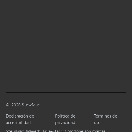
©
2026
StewMac
Declaración de
Política de
Términos de
accesibilidad
privacidad
uso
StewMac, Waverly, Five-Star y ColorTone son marcas