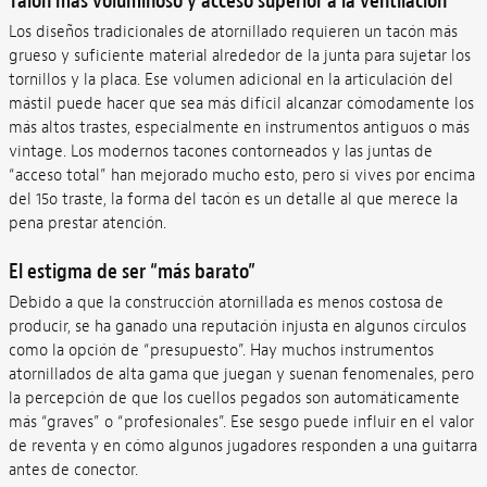
Talón más voluminoso y acceso superior a la ventilación
Los diseños tradicionales de atornillado requieren un tacón más
grueso y suficiente material alrededor de la junta para sujetar los
tornillos y la placa. Ese volumen adicional en la articulación del
mástil puede hacer que sea más difícil alcanzar cómodamente los
más altos trastes, especialmente en instrumentos antiguos o más
vintage. Los modernos tacones contorneados y las juntas de
“acceso total” han mejorado mucho esto, pero si vives por encima
del 15o traste, la forma del tacón es un detalle al que merece la
pena prestar atención.
El estigma de ser “más barato”
Debido a que la construcción atornillada es menos costosa de
producir, se ha ganado una reputación injusta en algunos círculos
como la opción de “presupuesto”. Hay muchos instrumentos
atornillados de alta gama que juegan y suenan fenomenales, pero
la percepción de que los cuellos pegados son automáticamente
más “graves” o “profesionales”. Ese sesgo puede influir en el valor
de reventa y en cómo algunos jugadores responden a una guitarra
antes de conector.