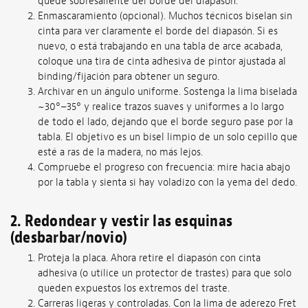
quede sobresaliente del borde del diapasón.
Enmascaramiento (opcional). Muchos técnicos biselan sin
cinta para ver claramente el borde del diapasón. Si es
nuevo, o está trabajando en una tabla de arce acabada,
coloque una tira de cinta adhesiva de pintor ajustada al
binding/fijación para obtener un seguro.
Archivar en un ángulo uniforme. Sostenga la lima biselada
~30°–35° y realice trazos suaves y uniformes a lo largo
de todo el lado, dejando que el borde seguro pase por la
tabla. El objetivo es un bisel limpio de un solo cepillo que
esté a ras de la madera, no más lejos.
Compruebe el progreso con frecuencia: mire hacia abajo
por la tabla y sienta si hay voladizo con la yema del dedo.
2. Redondear y vestir las esquinas
(desbarbar/novio)
Proteja la placa. Ahora retire el diapasón con cinta
adhesiva (o utilice un protector de trastes) para que solo
queden expuestos los extremos del traste.
Carreras ligeras y controladas. Con la lima de aderezo Fret