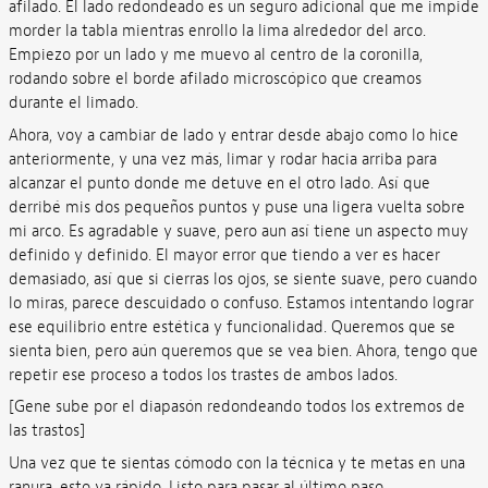
afilado. El lado redondeado es un seguro adicional que me impide
morder la tabla mientras enrollo la lima alrededor del arco.
Empiezo por un lado y me muevo al centro de la coronilla,
rodando sobre el borde afilado microscópico que creamos
durante el limado.
Ahora, voy a cambiar de lado y entrar desde abajo como lo hice
anteriormente, y una vez más, limar y rodar hacia arriba para
alcanzar el punto donde me detuve en el otro lado. Así que
derribé mis dos pequeños puntos y puse una ligera vuelta sobre
mi arco. Es agradable y suave, pero aun así tiene un aspecto muy
definido y definido. El mayor error que tiendo a ver es hacer
demasiado, así que si cierras los ojos, se siente suave, pero cuando
lo miras, parece descuidado o confuso. Estamos intentando lograr
ese equilibrio entre estética y funcionalidad. Queremos que se
sienta bien, pero aún queremos que se vea bien. Ahora, tengo que
repetir ese proceso a todos los trastes de ambos lados.
[Gene sube por el diapasón redondeando todos los extremos de
las trastos]
Una vez que te sientas cómodo con la técnica y te metas en una
ranura, esto va rápido. Listo para pasar al último paso.