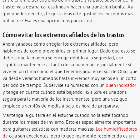
entre el brillo del extremo de mi traste y la parte superior de mi
traste. Va a desmarcar esa línea y hacer una transición bonita. Así
que puedes decidir, ¿te gusta más o te gustan los extremos más
brillantes? Esa es una opción más para usted.
Cómo evitar los extremos afilados de los trastos
Ahora ya sabes cómo arreglar los extremos afilados, pero
hablemos de cómo prevenirlos en primer lugar. Dado que esto se
debe a que la madera se encoge debido a la sequedad, eso
significa mantenerse al tanto de su humedad, especialmente si
vive en un clima como el que tenemos aquí en el sur de Ohio, que
va desde veranos húmedos hasta inviernos muy secos en un corto
período de tiempo. Supervise su humedad con un
buen indicador
y tenga en cuenta cuándo está bajando. 45 a 55% es una zona
segura para la mayoría de los instrumentos, pero una vez que
empiece a ver 40s de media a baja, es hora de prepararse.
Mantenga la guitarra en el estuche cuando no la esté tocando
durante los meses de invierno. Esto es especialmente importante
para guitarras acústicas con maderas macizas.
Los humidificadores
de
caja son excelentes, pero lo que realmente recomiendo es un