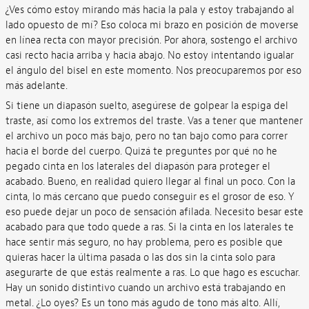
¿Ves cómo estoy mirando más hacia la pala y estoy trabajando al
lado opuesto de mí? Eso coloca mi brazo en posición de moverse
en línea recta con mayor precisión. Por ahora, sostengo el archivo
casi recto hacia arriba y hacia abajo. No estoy intentando igualar
el ángulo del bisel en este momento. Nos preocuparemos por eso
más adelante.
Si tiene un diapasón suelto, asegúrese de golpear la espiga del
traste, así como los extremos del traste. Vas a tener que mantener
el archivo un poco más bajo, pero no tan bajo como para correr
hacia el borde del cuerpo. Quizá te preguntes por qué no he
pegado cinta en los laterales del diapasón para proteger el
acabado. Bueno, en realidad quiero llegar al final un poco. Con la
cinta, lo más cercano que puedo conseguir es el grosor de eso. Y
eso puede dejar un poco de sensación afilada. Necesito besar este
acabado para que todo quede a ras. Si la cinta en los laterales te
hace sentir más seguro, no hay problema, pero es posible que
quieras hacer la última pasada o las dos sin la cinta solo para
asegurarte de que estás realmente a ras. Lo que hago es escuchar.
Hay un sonido distintivo cuando un archivo está trabajando en
metal. ¿Lo oyes? Es un tono más agudo de tono más alto. Allí,