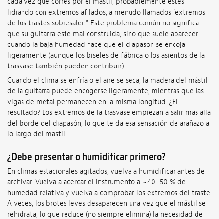
cada vez que corres por el mástil, probablemente estés
lidiando con extremos afilados, a menudo llamados "extremos
de los trastes sobresalen". Este problema común no significa
que su guitarra esté mal construida, sino que suele aparecer
cuando la baja humedad hace que el diapasón se encoja
ligeramente (aunque los biseles de fábrica o los asientos de la
trasvase también pueden contribuir).
Cuando el clima se enfría o el aire se seca, la madera del mástil
de la guitarra puede encogerse ligeramente, mientras que las
vigas de metal permanecen en la misma longitud. ¿El
resultado? Los extremos de la trasvase empiezan a salir más allá
del borde del diapasón, lo que te da esa sensación de arañazo a
lo largo del mástil.
¿Debe presentar o humidificar primero?
En climas estacionales agitados, vuelva a humidificar antes de
archivar. Vuelva a acercar el instrumento a ~40–50 % de
humedad relativa y vuelva a comprobar los extremos del traste.
A veces, los brotes leves desaparecen una vez que el mástil se
rehidrata, lo que reduce (no siempre elimina) la necesidad de