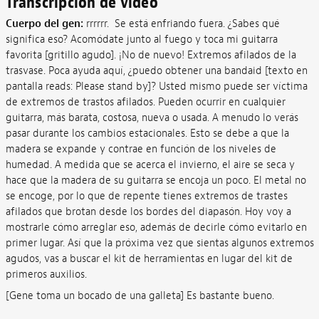
Transcripción de vídeo
Cuerpo del gen:
rrrrrr. Se está enfriando fuera. ¿Sabes qué
significa eso? Acomódate junto al fuego y toca mi guitarra
favorita [gritillo agudo]. ¡No de nuevo! Extremos afilados de la
trasvase. Poca ayuda aquí, ¿puedo obtener una bandaid [texto en
pantalla reads: Please stand by]? Usted mismo puede ser víctima
de extremos de trastos afilados. Pueden ocurrir en cualquier
guitarra, más barata, costosa, nueva o usada. A menudo lo verás
pasar durante los cambios estacionales. Esto se debe a que la
madera se expande y contrae en función de los niveles de
humedad. A medida que se acerca el invierno, el aire se seca y
hace que la madera de su guitarra se encoja un poco. El metal no
se encoge, por lo que de repente tienes extremos de trastes
afilados que brotan desde los bordes del diapasón. Hoy voy a
mostrarle cómo arreglar eso, además de decirle cómo evitarlo en
primer lugar. Así que la próxima vez que sientas algunos extremos
agudos, vas a buscar el kit de herramientas en lugar del kit de
primeros auxilios.
[Gene toma un bocado de una galleta] Es bastante bueno.