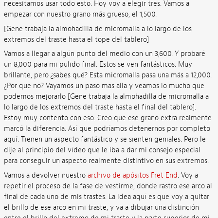
necesitamos usar todo esto. Hoy voy a elegir tres. Vamos a
empezar con nuestro grano más grueso, el 1,500.
[Gene trabaja la almohadilla de micromalla a lo largo de los
extremos del traste hasta el tope del tablero]
Vamos a llegar a algún punto del medio con un 3,600. Y probaré
un 8,000 para mi pulido final. Estos se ven fantásticos. Muy
brillante, pero ¿sabes qué? Esta micromalla pasa una más a 12,000.
¿Por qué no? Vayamos un paso más allá y veamos lo mucho que
podemos mejorarlo [Gene trabaja la almohadilla de micromalla a
lo largo de los extremos del traste hasta el final del tablero].
Estoy muy contento con eso. Creo que ese grano extra realmente
marcó la diferencia. Así que podríamos detenernos por completo
aquí. Tienen un aspecto fantástico y se sienten geniales. Pero le
dije al principio del vídeo que le iba a dar mi consejo especial
para conseguir un aspecto realmente distintivo en sus extremos.
Vamos a devolver nuestro
archivo de apósitos Fret End
. Voy a
repetir el proceso de la fase de vestirme, donde rastro ese arco al
final de cada uno de mis trastes. La idea aquí es que voy a quitar
el brillo de ese arco en mi traste, y va a dibujar una distinción