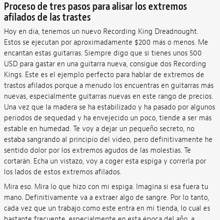
Proceso de tres pasos para alisar los extremos
afilados de las trastes
Hoy en día, tenemos un nuevo Recording King Dreadnought.
Estos se ejecutan por aproximadamente $200 más o menos. Me
encantan estas guitarras. Siempre digo que si tienes unos 500
USD para gastar en una guitarra nueva, consigue dos Recording
Kings. Este es el ejemplo perfecto para hablar de extremos de
trastos afilados porque a menudo los encuentras en guitarras más
nuevas, especialmente guitarras nuevas en este rango de precios.
Una vez que la madera se ha estabilizado y ha pasado por algunos
períodos de sequedad y ha envejecido un poco, tiende a ser más
estable en humedad. Te voy a dejar un pequeño secreto, no
estaba sangrando al principio del vídeo, pero definitivamente he
sentido dolor por los extremos agudos de las molestias. Te
cortarán. Echa un vistazo, voy a coger esta espiga y correrla por
los lados de estos extremos afilados.
Mira eso. Mira lo que hizo con mi espiga. Imagina si esa fuera tu
mano. Definitivamente va a extraer algo de sangre. Por lo tanto,
cada vez que un trabajo como este entra en mi tienda, lo cual es
bastante frecuente, especialmente en esta época del año, a