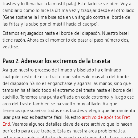
trastes y lo lleva hacia la mástil pala]. Este lado se ve bien. Voy a
cambiarlo como lo hice la última vez y trabajar desde el otro lado
[Gene sostiene la lima biselada en un ángulo contra el borde de
las fritas y la sube por el mástil hacia el cuerpo].
Estamos enjuagados hasta el borde del diapasón. Nuestro bisel
tiene razón. Ahora es el momento de pasar al paso número dos,
vestirse.
Paso 2: Aderezar los extremos de la traseta
Así que nuestro proceso de limado y biselado ha eliminado
cualquier resto de este traste que sobresale más allá del borde
del diapasón. Ya no es engancharse y agarrar las manos, sino que
también ha afilado todo el extremo del traste hasta el borde del
cuchillo. Tenemos una punta afilada en cada extremo, y luego ese
arco del traste también se ha vuelto muy afilado. Así que
tenemos que suavizar todos esos bordes y elegir qué herramienta
usar para eso es bastante fácil. Nuestro
archivo de apósitos Fret
End
. Veamos algunos detalles clave de este archivo que lo hacen
perfecto para este trabajo. Esta es nuestra área problemática,
estas dos esquinas afiladas de nuestro extremo de la trasvase que