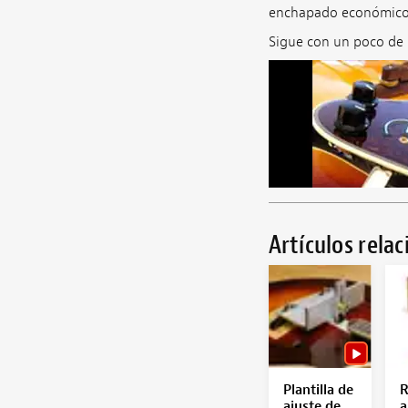
enchapado económico e
Sigue con un poco de p
Artículos rela
Plantilla de
R
ajuste de
a