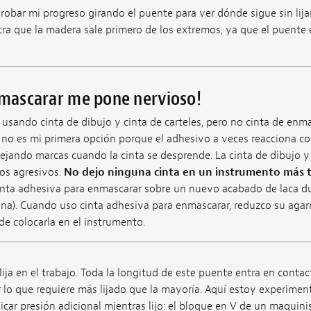
bar mi progreso girando el puente para ver dónde sigue sin lijar 
a que la madera sale primero de los extremos, ya que el puente e
nmascarar me pone nervioso!
usando cinta de dibujo y cinta de carteles, pero no cinta de enm
 no es mi primera opción porque el adhesivo a veces reacciona co
ejando marcas cuando la cinta se desprende. La cinta de dibujo y l
os agresivos.
No dejo ninguna cinta en un instrumento más 
inta adhesiva para enmascarar sobre un nuevo acabado de laca du
na). Cuando uso cinta adhesiva para enmascarar, reduzco su agar
e colocarla en el instrumento.
lija en el trabajo. Toda la longitud de este puente entra en contac
r lo que requiere más lijado que la mayoría. Aquí estoy experim
icar presión adicional mientras lijo: el bloque en V de un maquini