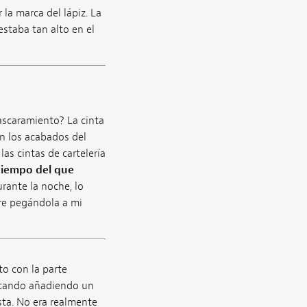
la marca del lápiz. La
staba tan alto en el
ascaramiento? La cinta
n los acabados del
as cintas de cartelería
tiempo del que
rante la noche, lo
re pegándola a mi
to con la parte
entando añadiendo un
sta. No era realmente