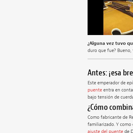
¿Alguna vez tuvo qu
duro que fue? Bueno, y
Antes: ¡esa br
Este emperador de epíf
puente
entra en contac
bajo tensión de cuerd
¿Cómo combina
Como fabricante de R
familiarizado. Y como
ajuste del puente
de D