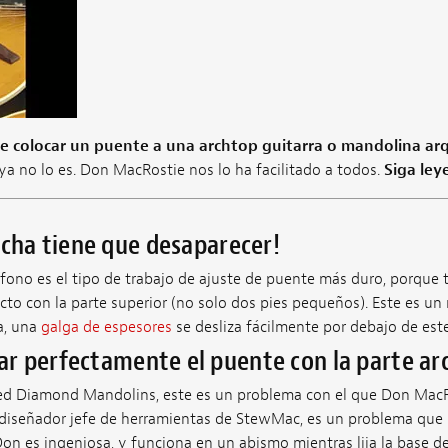
e colocar un puente a una archtop guitarra o mandolina a
a no lo es. Don MacRostie nos lo ha facilitado a todos.
Siga ley
echa tiene que desaparecer!
ono es el tipo de trabajo de ajuste de puente más duro, porque t
to con la parte superior (no solo dos pies pequeños). Este es un 
a, una
galga de espesores
se desliza fácilmente por debajo de est
r perfectamente el puente con la parte ar
ed Diamond Mandolins, este es un problema con el que Don Mac
 diseñador jefe de herramientas de StewMac, es un problema que r
on es ingeniosa, y funciona en un abismo mientras lija la base d