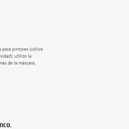
 para pintores (utilicé
idad); utilizo la
más de la máscara,
anco.