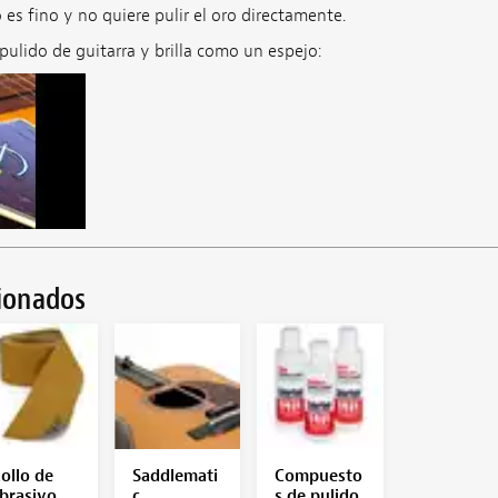
s fino y no quiere pulir el oro directamente.
ulido de guitarra y brilla como un espejo:
cionados
ollo de
Saddlemati
Compuesto
brasivo
c
s de pulido