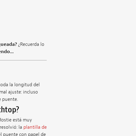
rqueada?
¿Recuerda lo
endo...
oda la longitud del
mal ajuste: incluso
e puente.
chtop?
Rostie está muy
esolvió: la
plantilla de
el puente con papel de