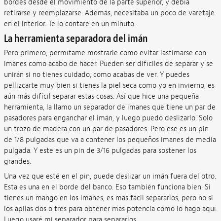
bordes desde el movimiento de la parte superior, y debía
retirarse y reemplazarse. Además, necesitaba un poco de varetaje
en el interior. Te lo contaré en un minuto.
La herramienta separadora del imán
Pero primero, permítame mostrarle cómo evitar lastimarse con
imanes como acabo de hacer. Pueden ser difíciles de separar y se
unirán si no tienes cuidado, como acabas de ver. Y puedes
pellizcarte muy bien si tienes la piel seca como yo en invierno, es
aún más difícil separar estas cosas. Así que hice una pequeña
herramienta, la llamo un separador de imanes que tiene un par de
pasadores para enganchar el imán, y luego puedo deslizarlo. Solo
un trozo de madera con un par de pasadores. Pero ese es un pin
de 1/8 pulgadas que va a contener los pequeños imanes de media
pulgada. Y este es un pin de 3/16 pulgadas para sostener los
grandes.
Una vez que esté en el pin, puede deslizar un imán fuera del otro.
Esta es una en el borde del banco. Eso también funciona bien. Si
tienes un mango en los imanes, es más fácil separarlos, pero no si
los apilas dos o tres para obtener más potencia como lo hago aquí.
Luego usaré mi separador para separarlos.