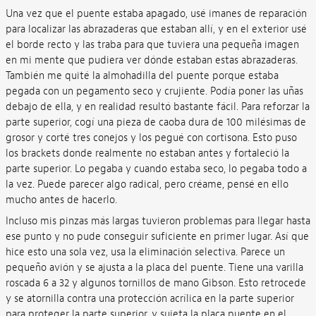
Una vez que el puente estaba apagado, usé imanes de reparación
para localizar las abrazaderas que estaban allí, y en el exterior usé
el borde recto y las traba para que tuviera una pequeña imagen
en mi mente que pudiera ver dónde estaban estas abrazaderas.
También me quité la almohadilla del puente porque estaba
pegada con un pegamento seco y crujiente. Podía poner las uñas
debajo de ella, y en realidad resultó bastante fácil. Para reforzar la
parte superior, cogí una pieza de caoba dura de 100 milésimas de
grosor y corté tres conejos y los pegué con cortisona. Esto puso
los brackets donde realmente no estaban antes y fortaleció la
parte superior. Lo pegaba y cuando estaba seco, lo pegaba todo a
la vez. Puede parecer algo radical, pero créame, pensé en ello
mucho antes de hacerlo.
Incluso mis pinzas más largas tuvieron problemas para llegar hasta
ese punto y no pude conseguir suficiente en primer lugar. Así que
hice esto una sola vez, usa la eliminación selectiva. Parece un
pequeño avión y se ajusta a la placa del puente. Tiene una varilla
roscada 6 a 32 y algunos tornillos de mano Gibson. Esto retrocede
y se atornilla contra una protección acrílica en la parte superior
para proteger la parte superior, y sujeta la placa puente en el