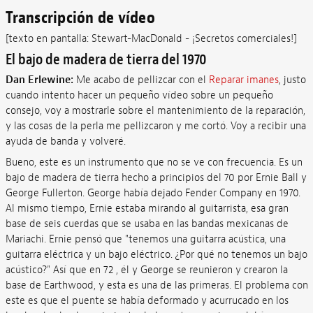
Transcripción de vídeo
[texto en pantalla: Stewart-MacDonald - ¡Secretos comerciales!]
El bajo de madera de tierra del 1970
Dan Erlewine:
Me acabo de pellizcar con el
Reparar imanes
, justo
cuando intento hacer un pequeño vídeo sobre un pequeño
consejo, voy a mostrarle sobre el mantenimiento de la reparación,
y las cosas de la perla me pellizcaron y me cortó. Voy a recibir una
ayuda de banda y volveré.
Bueno, este es un instrumento que no se ve con frecuencia. Es un
bajo de madera de tierra hecho a principios del 70 por Ernie Ball y
George Fullerton. George había dejado Fender Company en 1970.
Al mismo tiempo, Ernie estaba mirando al guitarrista, esa gran
base de seis cuerdas que se usaba en las bandas mexicanas de
Mariachi. Ernie pensó que "tenemos una guitarra acústica, una
guitarra eléctrica y un bajo eléctrico. ¿Por qué no tenemos un bajo
acústico?" Así que en 72 , él y George se reunieron y crearon la
base de Earthwood, y esta es una de las primeras. El problema con
este es que el puente se había deformado y acurrucado en los