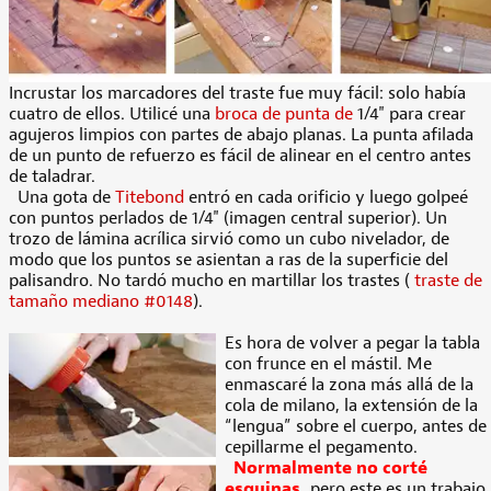
Incrustar los marcadores del traste fue muy fácil: solo había
cuatro de ellos. Utilicé una
broca de punta de
1/4" para crear
agujeros limpios con partes de abajo planas. La punta afilada
de un punto de refuerzo es fácil de alinear en el centro antes
de taladrar.
Una gota de
Titebond
entró en cada orificio y luego golpeé
con puntos perlados de 1/4" (imagen central superior). Un
trozo de lámina acrílica sirvió como un cubo nivelador, de
modo que los puntos se asientan a ras de la superficie del
palisandro. No tardó mucho en martillar los trastes (
traste de
tamaño mediano #0148
).
Es hora de volver a pegar la tabla
con frunce en el mástil. Me
enmascaré la zona más allá de la
cola de milano, la extensión de la
“lengua” sobre el cuerpo, antes de
cepillarme el pegamento.
Normalmente no corté
esquinas,
pero este es un trabajo