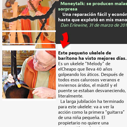
Moneytalk: se producen mala
sorpresa
s
Una reparación fácil y econó
hasta que explotó en mis mano
Dan Erlewine, 31 de marzo de 201
Este pequeño ukelele de
barítono ha visto mejores días.
Es un ukelele “Melody” de
elCheapo que lleva 40 años
golpeando los áticos. Después de
todos esos calurosos veranos e
inviernos áridos, el mástil y el
puente se estaban desvaneciendo,
literalmente.
La larga jubilación ha terminado
para este ukelele: va a ver la
acción como la primera “guitarra”
de una niña pequeña. El
propietario no quiere una