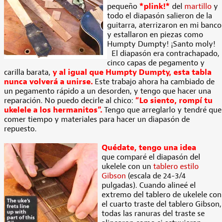
pequeño
*plink!*
del
martillo
y
todo el diapasón salieron de la
guitarra, aterrizaron en mi banco
y estallaron en piezas como
Humpty Dumpty! ¡Santo moly!
El diapasón era contrachapado,
cinco capas de pegamento y
carilla barata,
y al igual que Humpty Dumpty, esta tabla
nunca volverá a unirse.
Este trabajo ahora ha cambiado de
un pegamento rápido a un desorden, y tengo que hacer una
reparación. No puedo decirle al chico:
“Lo siento, rompí tu
ukelele a los hermanitos”.
Tengo que arreglarlo y tendré que
comer tiempo y materiales para hacer un diapasón de
repuesto.
Quédate, tengo una idea
que comparé el diapasón del
ukelele con un
tablero estilo
Gibson
(escala de 24-3/4
pulgadas). Cuando alineé el
extremo del tablero de ukelele con
el cuarto traste del tablero Gibson,
todas las ranuras del traste se