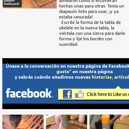
alinearon como si estuvieran
hechas unas para otras. Tenía un
diapasón listo para usar, ¡y ya
estaba ranurada!
Escribí la forma de la tabla de
ukelele en la nueva tabla, la
viértala con una sierra para darle
forma y lijé los bordes con
suavidad.
Únase a la conversación en nuestra página de Facebook
gusta”
en nuestra página
y sabrás cuándo añadimos nuevas
historias, artícu