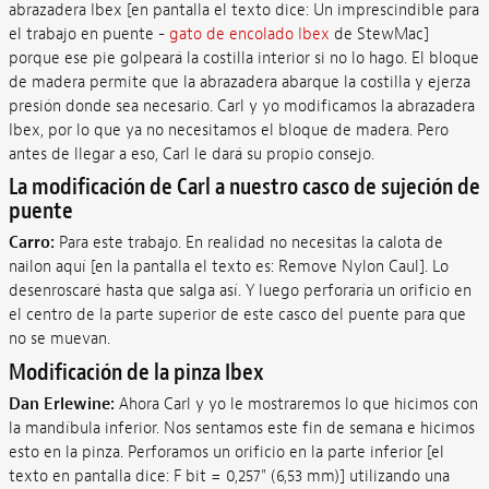
abrazadera Ibex [en pantalla el texto dice: Un imprescindible para
el trabajo en puente -
gato de encolado Ibex
de StewMac]
porque ese pie golpeará la costilla interior si no lo hago. El bloque
de madera permite que la abrazadera abarque la costilla y ejerza
presión donde sea necesario. Carl y yo modificamos la abrazadera
Ibex, por lo que ya no necesitamos el bloque de madera. Pero
antes de llegar a eso, Carl le dará su propio consejo.
La modificación de Carl a nuestro casco de sujeción de
puente
Carro:
Para este trabajo. En realidad no necesitas la calota de
nailon aquí [en la pantalla el texto es: Remove Nylon Caul]. Lo
desenroscaré hasta que salga así. Y luego perforaría un orificio en
el centro de la parte superior de este casco del puente para que
no se muevan.
Modificación de la pinza Ibex
Dan Erlewine:
Ahora Carl y yo le mostraremos lo que hicimos con
la mandíbula inferior. Nos sentamos este fin de semana e hicimos
esto en la pinza. Perforamos un orificio en la parte inferior [el
texto en pantalla dice: F bit = 0,257" (6,53 mm)] utilizando una