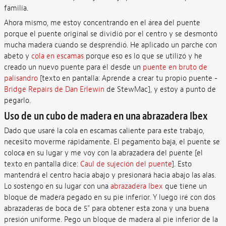
familia.
Ahora mismo, me estoy concentrando en el área del puente
porque el puente original se dividió por el centro y se desmontó
mucha madera cuando se desprendió. He aplicado un parche con
abeto y
cola en escamas
porque eso es lo que se utilizó y he
creado un nuevo puente para él desde un
puente en bruto de
palisandro
[texto en pantalla: Aprende a crear tu propio puente -
Bridge Repairs de Dan Erlewin
de StewMac], y estoy a punto de
pegarlo.
Uso de un cubo de madera en una abrazadera Ibex
Dado que usaré la cola en escamas caliente para este trabajo,
necesito moverme rápidamente. El pegamento baja, el puente se
coloca en su lugar y me voy con la abrazadera del puente [el
texto en pantalla dice:
Caul de sujeción del puente
]. Esto
mantendrá el centro hacia abajo y presionará hacia abajo las alas.
Lo sostengo en su lugar con una
abrazadera Ibex
que tiene un
bloque de madera pegado en su pie inferior. Y luego iré con dos
abrazaderas de boca de 5" para obtener esta zona y una buena
presión uniforme. Pego un bloque de madera al pie inferior de la