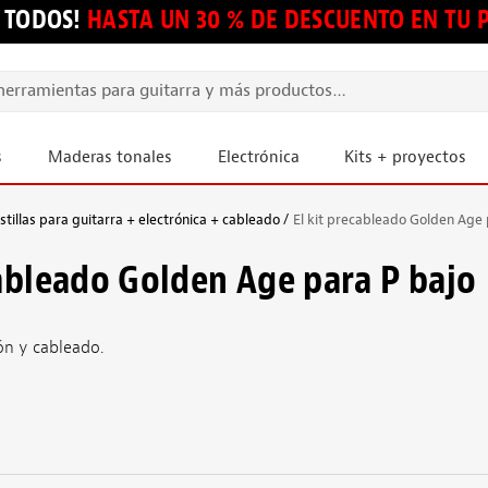
 TODOS!
HASTA UN 30 % DE DESCUENTO EN TU
s
Maderas tonales
Electrónica
Kits + proyectos
tillas para guitarra + electrónica + cableado
El kit precableado Golden Age 
cableado Golden Age para P bajo
ón y cableado.