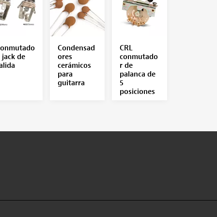
onmutado
Condensad
CRL
, jack de
ores
conmutado
alida
cerámicos
r de
para
palanca de
guitarra
5
posiciones