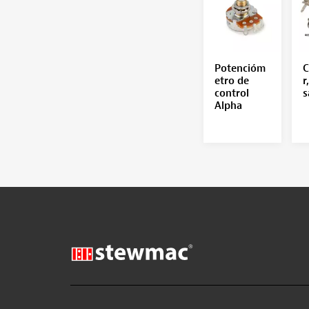
Potencióm
C
etro de
r
control
s
Alpha