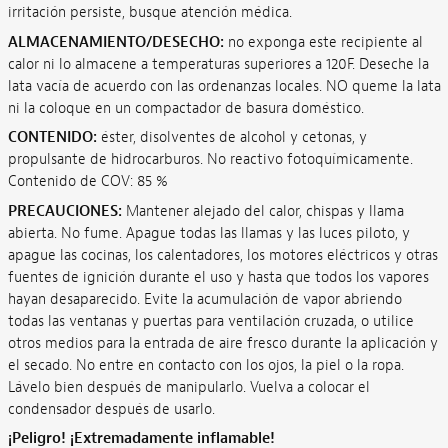
irritación persiste, busque atención médica.
ALMACENAMIENTO/DESECHO:
no exponga este recipiente al
calor ni lo almacene a temperaturas superiores a 120F. Deseche la
lata vacía de acuerdo con las ordenanzas locales. NO queme la lata
ni la coloque en un compactador de basura doméstico.
CONTENIDO:
éster, disolventes de alcohol y cetonas, y
propulsante de hidrocarburos. No reactivo fotoquímicamente.
Contenido de COV: 85 %
PRECAUCIONES:
Mantener alejado del calor, chispas y llama
abierta. No fume. Apague todas las llamas y las luces piloto, y
apague las cocinas, los calentadores, los motores eléctricos y otras
fuentes de ignición durante el uso y hasta que todos los vapores
hayan desaparecido. Evite la acumulación de vapor abriendo
todas las ventanas y puertas para ventilación cruzada, o utilice
otros medios para la entrada de aire fresco durante la aplicación y
el secado. No entre en contacto con los ojos, la piel o la ropa.
Lávelo bien después de manipularlo. Vuelva a colocar el
condensador después de usarlo.
¡Peligro! ¡Extremadamente inflamable!