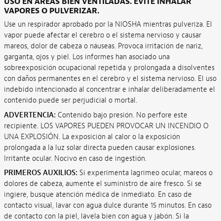
USO EN ÁREAS BIEN VENTILADAS. EVITE INHALAR
VAPORES O PULVERIZAR.
Use un respirador aprobado por la NIOSHA mientras pulveriza. El
vapor puede afectar el cerebro o el sistema nervioso y causar
mareos, dolor de cabeza o náuseas. Provoca irritación de nariz,
garganta, ojos y piel. Los informes han asociado una
sobreexposición ocupacional repetida y prolongada a disolventes
con daños permanentes en el cerebro y el sistema nervioso. El uso
indebido intencionado al concentrar e inhalar deliberadamente el
contenido puede ser perjudicial o mortal.
ADVERTENCIA:
Contenido bajo presión. No perfore este
recipiente. LOS VAPORES PUEDEN PROVOCAR UN INCENDIO O
UNA EXPLOSIÓN. La exposición al calor o la exposición
prolongada a la luz solar directa pueden causar explosiones.
Irritante ocular. Nocivo en caso de ingestión.
PRIMEROS AUXILIOS:
Si experimenta lagrimeo ocular, mareos o
dolores de cabeza, aumente el suministro de aire fresco. Si se
ingiere, busque atención médica de inmediato. En caso de
contacto visual, lavar con agua dulce durante 15 minutos. En caso
de contacto con la piel, lávela bien con agua y jabón. Si la