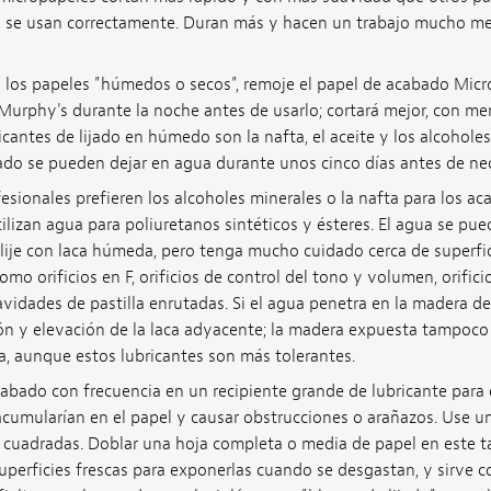
 se usan correctamente. Duran más y hacen un trabajo mucho mej
s los papeles "húmedos o secos", remoje el papel de acabado Mic
Murphy's durante la noche antes de usarlo; cortará mejor, con men
icantes de lijado en húmedo son la nafta, el aceite y los alcoholes
do se pueden dejar en agua durante unos cinco días antes de nec
esionales prefieren los alcoholes minerales o la nafta para los ac
ilizan agua para poliuretanos sintéticos y ésteres. El agua se pued
lije con laca húmeda, pero tenga mucho cuidado cerca de superfi
o orificios en F, orificios de control del tono y volumen, orificio
cavidades de pastilla enrutadas. Si el agua penetra en la madera 
ión y elevación de la laca adyacente; la madera expuesta tampo
a, aunque estos lubricantes son más tolerantes.
abado con frecuencia en un recipiente grande de lubricante para e
cumularían en el papel y causar obstrucciones o arañazos. Use un
s cuadradas. Doblar una hoja completa o media de papel en est
perficies frescas para exponerlas cuando se desgastan, y sirve c