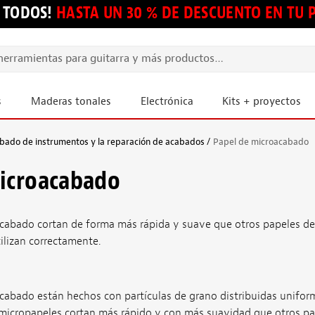
 TODOS!
HASTA UN 30 % DE DESCUENTO EN TU
s
Maderas tonales
Electrónica
Kits + proyectos
abado de instrumentos y la reparación de acabados
Papel de microacabado
microacabado
cabado cortan de forma más rápida y suave que otros papeles de 
ilizan correctamente.
cabado están hechos con partículas de grano distribuidas unif
micropapeles cortan más rápido y con más suavidad que otros pa