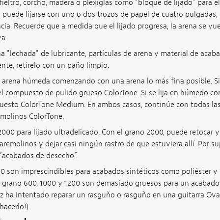
ieltro, corcho, madera o plexiglás como "bloque de lijado" para e
 puede lijarse con uno o dos trozos de papel de cuatro pulgadas,
cia. Recuerde que a medida que el lijado progresa, la arena se vu
a.
"lechada" de lubricante, partículas de arena y material de acabado
e, retírelo con un paño limpio.
arena húmeda comenzando con una arena lo más fina posible. Si 
el compuesto de pulido grueso ColorTone. Si se lija en húmedo con
esto ColorTone Medium. En ambos casos, continúe con todas las
emolinos ColorTone.
2000 para lijado ultradelicado. Con el grano 2000, puede retocar y
taremolinos y dejar casi ningún rastro de que estuviera allí. Por s
 “acabados de desecho”.
0 son imprescindibles para acabados sintéticos como poliéster y 
e grano 600, 1000 y 1200 son demasiado gruesos para un acabado
ez ha intentado reparar un rasguño o rasguño en una guitarra Ova
hacerlo!)