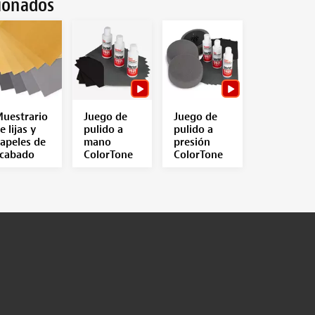
cionados
uestrario
Juego de
Juego de
e lijas y
pulido a
pulido a
apeles de
mano
presión
cabado
ColorTone
ColorTone