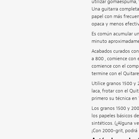
utilizar gomaespuma, f
Una guitarra completa
papel con más frecuen
opaca y menos efectiv
Es común acumular una 
minuto aproximadament
Acabados curados con 
a 800 , comience con 
comience con el compu
termine con el Quitar
Utilice granos 1500 y 
laca, frotar con el Qui
primero su técnica en
Los granos 1500 y 200
los papeles básicos d
sintéticos. (¿Alguna v
¡Con 2000-grit, podrá 