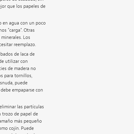
or que los papeles de
ro en agua con un poco
os "carga". Otras
 minerales. Los
esitar reemplazo.
abados de laca de
e utilizar con
cies de madera no
s para tornillos,
desnuda, puede
co debe empaparse con
liminar las partículas
 trozo de papel de
e tamaño más pequeño
omo cojín. Puede