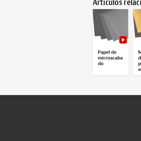
Artículos rela
Papel de
M
microacaba
d
do
p
a