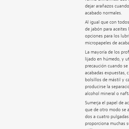
dejar arañazos cuando
acabado normales.
Al igual que con todo
de jabón para aceites 
opciones para los lubr
micropapeles de acaba
La mayoría de los prof
lijado en húmedo, y ut
precaución cuando se 
acabadas expuestas, com
bolsillos de mástil y 
producirse la separac
alcohol mineral o naft
Sumerja el papel de ac
que de otro modo se a
dos a cuatro pulgada
proporciona muchas su