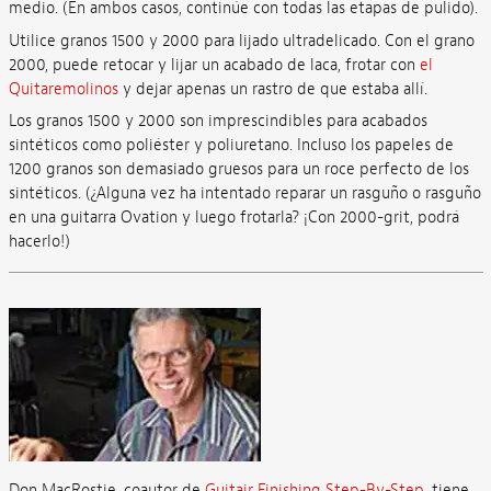
medio. (En ambos casos, continúe con todas las etapas de pulido).
Utilice granos 1500 y 2000 para lijado ultradelicado. Con el grano
2000, puede retocar y lijar un acabado de laca, frotar con
el
Quitaremolinos
y dejar apenas un rastro de que estaba allí.
Los granos 1500 y 2000 son imprescindibles para acabados
sintéticos como poliéster y poliuretano. Incluso los papeles de
1200 granos son demasiado gruesos para un roce perfecto de los
sintéticos. (¿Alguna vez ha intentado reparar un rasguño o rasguño
en una guitarra Ovation y luego frotarla? ¡Con 2000-grit, podrá
hacerlo!)
Don MacRostie, coautor de
Guitair Finishing Step-By-Step
, tiene