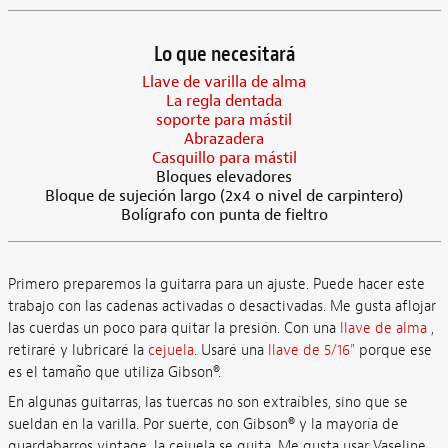
Lo que necesitará
Llave de varilla de alma
La regla dentada
soporte para mástil
Abrazadera
Casquillo para mástil
Bloques elevadores
Bloque de sujeción largo (2x4 o nivel de carpintero)
Bolígrafo con punta de fieltro
Primero preparemos la guitarra para un ajuste. Puede hacer este
trabajo con las cadenas activadas o desactivadas. Me gusta aflojar
las cuerdas un poco para quitar la presión. Con una
llave de alma
,
retiraré y lubricaré la
cejuela
. Usaré una
llave de 5/16"
porque ese
es el tamaño que utiliza Gibson®.
En algunas guitarras, las tuercas no son extraíbles, sino que se
sueldan en la varilla. Por suerte, con Gibson® y la mayoría de
guardabarros vintage, la cejuela se quita. Me gusta usar Vaseline