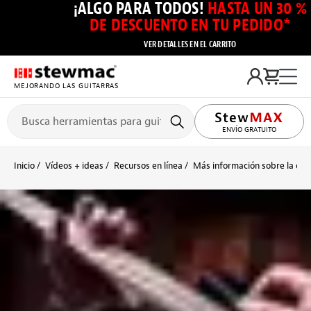
¡ALGO PARA TODOS!
HASTA UN 30 %
DE DESCUENTO EN TU PEDIDO*
VER DETALLES EN EL CARRITO
MEJORANDO LAS GUITARRAS
ENVÍO GRATUITO
Inicio
Vídeos + ideas
Recursos en línea
Más información sobre la cons