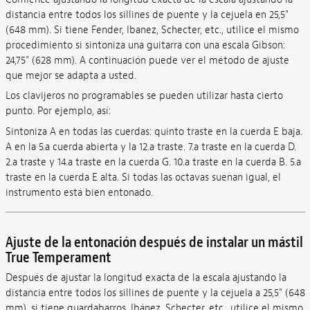
distancia entre todos los sillines de puente y la cejuela en 25,5"
(648 mm). Si tiene Fender, Ibanez, Schecter, etc., utilice el mismo
procedimiento si sintoniza una guitarra con una escala Gibson:
24,75" (628 mm). A continuación puede ver el método de ajuste
que mejor se adapta a usted.
Los clavijeros no programables se pueden utilizar hasta cierto
punto. Por ejemplo, así:
Sintoniza A en todas las cuerdas: quinto traste en la cuerda E baja.
A en la 5.a cuerda abierta y
la 12.a traste. 7.a traste en la cuerda D.
2.a traste y 14.a traste en la cuerda G. 10.a traste en la cuerda B. 5.a
traste en la cuerda E alta. Si todas las octavas suenan igual, el
instrumento está bien entonado.
Ajuste de la entonación después de instalar un mástil
True Temperament
Después de ajustar la longitud exacta de la escala ajustando la
distancia entre todos los sillines de puente y la cejuela a 25,5" (648
mm), si tiene guardabarros, Ibánez, Schecter, etc., utilice el mismo