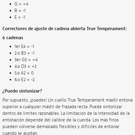
G = +4
B = -1
E = -1
Correctores de ajuste de cadena abierta True Temperament:
6 cadenas
1er E4 = -1
2.o B3 = -1
3er G3 = +4
4.o D3 = +2
5.o A2 = 0
6.o E2 = -2
¿Puedo sintonizar?
Por supuesto, ¡puedes! Un cuello True Temperament mástil entona
superior a cualquier mástil de frazada recta. Puede sintonizar
dentro de límites razonables. La limitación de la intensidad de la
entonación depende del calibre de la cuerda. Los más finos
pueden volverse demasiado flexibles y difíciles de entonar
cuando se ajustan.