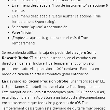
En el menú desplegable, seleccione "Guitar".
En el menú desplegable "Tipo de instrumento", seleccione 6
cadenas.
En el menú desplegable "Elegir ajuste", seleccione "True
Temperament Open string".
Seleccione "Aplicar" a continuación.
Pulse "Iniciar".
¡Empieza a ajustar tu guitarra con el mástil True
Temperament!
Se recomienda utilizar la
caja de pedal del clavijero Sonic
Research Turbo ST-300
en el escenario, en el estudio y en
directo en general. Incluye True Temperament como valor
predeterminado. Alta precisión +-0,02 centavos. Funciona en
modo de cadena abierta y cromático (para entonación).
La clavijero aplicación Precision Strobe
Tuner, fabricada en EE.
UU. por James Campbell, incluye el ajuste True Temperament.
Este magnífico clavijero estroboscópico para iOS (iPhone y iPad)
está disponible en la App Store a un bajo coste. ¡Recomendamos
encarecidamente que todos los jugadores de iOS True
Temperament descarguen este clavijero de guitarra muy preciso!