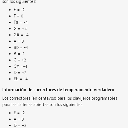
son los siguientes:
E = -2
F = 0
F# = -4
G = +4
G# = -4
A = 0
Bb = -4
B = -1
C = +2
C# =-4
D = +2
Eb = -4
Información de correctores de temperamento verdadero
Los correctores (en centavos) para los clavijeros programables
para las cadenas abiertas son los siguientes:
E = -2
A = 0
D = +2