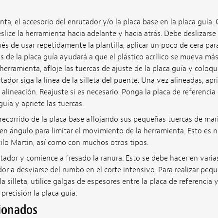
a, el accesorio del enrutador y/o la placa base en la placa guía. 
slice la herramienta hacia adelante y hacia atrás. Debe deslizarse
ués de usar repetidamente la plantilla, aplicar un poco de cera p
es de la placa guía ayudará a que el plástico acrílico se mueva más
rramienta, afloje las tuercas de ajuste de la placa guía y coloqu
ador siga la línea de la silleta del puente. Una vez alineadas, apri
lineación. Reajuste si es necesario. Ponga la placa de referencia d
uía y apriete las tuercas.
 recorrido de la placa base aflojando sus pequeñas tuercas de ma
en ángulo para limitar el movimiento de la herramienta. Esto es 
lo Martin, así como con muchos otros tipos.
rtador y comience a fresado la ranura. Esto se debe hacer en varias
dor a desviarse del rumbo en el corte intensivo. Para realizar pequ
a silleta, utilice galgas de espesores entre la placa de referencia y
precisión la placa guía.
cionados