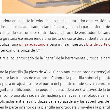
adora en la parte inferior de la base del enrutador de precisión 
idos. (La placa adaptadora también encajará en la parte inferior de
tilizando sus tornillos). Introduzca la broca de enrutador del ta
ta giratoria (se recomienda una broca de corte descendente para 
utilizar una
pinza adaptadora
para utilizar nuestros
bits de corte
ter con una pinza de 1/4".
etire el collar roscado de la "nariz" de la herramienta y rosca la he
.
de la plantilla (la pieza de 4" x 11" con ranuras en cada extremo) a
retar las tuercas de mariposa. Coloque la plantilla sobre el puente
a placa de ajuste sobre el punto del puente donde se va a enrutar l
la guitarra, utilizando una pequeña abrazadera en C a través de la 
 (como una abrazadera de madera para levas) en el bloque de la 
olchadas entre las mordazas de la abrazadera y las superficies de l
la parte inferior de la plantilla amortiguará y nivelará la plantil