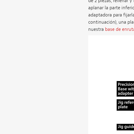
de 2 piezas, rellenar 
aplanar la parte inferi
adaptadora para fijarla
continuación), una pl
nuestra
base de enrut