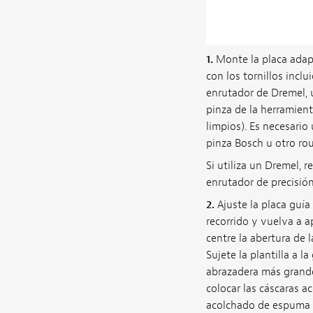
1.
Monte la placa adapt
con los tornillos inclu
enrutador de Dremel, u
pinza de la herramien
limpios). Es necesario 
pinza Bosch u otro rou
Si utiliza un Dremel, r
enrutador de precisión
2.
Ajuste la placa guía 
recorrido y vuelva a ap
centre la abertura de l
Sujete la plantilla a 
abrazadera más grande
colocar las cáscaras ac
acolchado de espuma en 