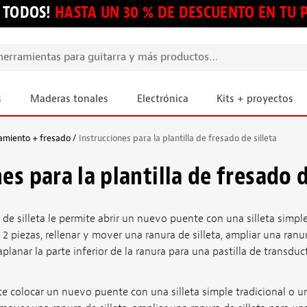
 TODOS!
HASTA UN 30 % DE DESCUENTO EN TU
s
Maderas tonales
Electrónica
Kits + proyectos
amiento + fresado
Instrucciones para la plantilla de fresado de silleta
es para la plantilla de fresado d
o de silleta le permite abrir un nuevo puente con una silleta simpl
2 piezas, rellenar y mover una ranura de silleta, ampliar una ranur
lanar la parte inferior de la ranura para una pastilla de transducto
ite colocar un nuevo puente con una silleta simple tradicional o 