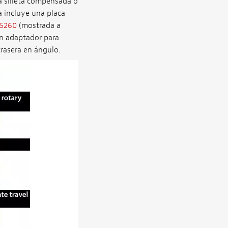
na silleta compensada o
la incluye una placa
 5260
(mostrada a
n adaptador para
trasera en ángulo.