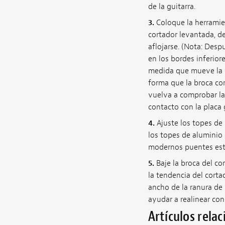
de la guitarra.
3.
Coloque la herramient
cortador levantada, de
aflojarse. (Nota: Desp
en los bordes inferior
medida que mueve la he
forma que la broca cort
vuelva a comprobar la a
contacto con la placa g
4.
Ajuste los topes de
los topes de aluminio 
modernos puentes esti
5.
Baje la broca del co
la tendencia del corta
ancho de la ranura de l
ayudar a realinear con 
Artículos rela