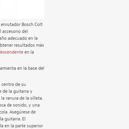
o enrutador Bosch Colt
l accesorio del
maño adecuado en la
obtener resultados más
 descendente
en la
rramienta en la base del
l centro de su
 de la guitarra y
a ranura de la silleta.
boca de sonido, y una
cola. Asegúrese de
a guitarra. El
la en la parte superior