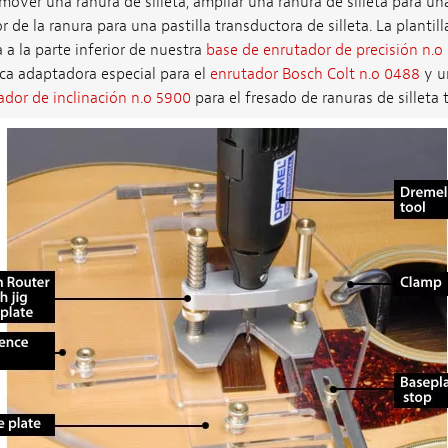
y mover una ranura de silleta, ampliar una ranura de silleta para u
or de la ranura para una pastilla transductora de silleta. La plantil
 a la parte inferior de nuestra
base de enrutador de precisión n.o
aca adaptadora especial para el
enrutador Bosch Colt n.o 0488
y u
ador de inclinación n.o 5900
para el fresado de ranuras de silleta 