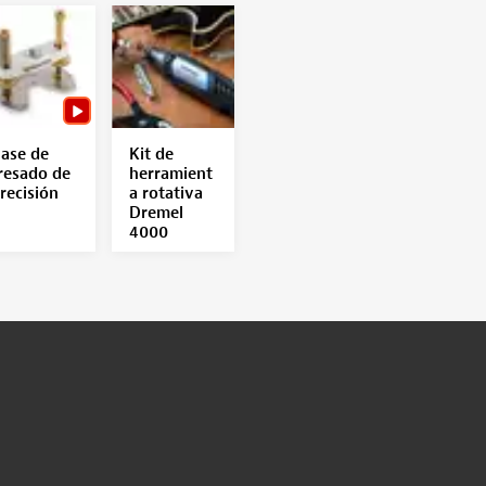
ase de
Kit de
resado de
herramient
recisión
a rotativa
Dremel
4000