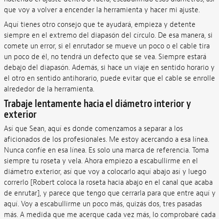
que voy a volver a encender la herramienta y hacer mi ajuste.
Aquí tienes otro consejo que te ayudará, empieza y detente
siempre en el extremo del diapasón del círculo. De esa manera, si
comete un error, si el enrutador se mueve un poco o el cable tira
un poco de él, no tendrá un defecto que se vea. Siempre estará
debajo del diapasón. Además, si hace un viaje en sentido horario y
el otro en sentido antihorario, puede evitar que el cable se enrolle
alrededor de la herramienta.
Trabaje lentamente hacia el diámetro interior y
exterior
Así que Sean, aquí es donde comenzamos a separar a los
aficionados de los profesionales. Me estoy acercando a esa línea.
Nunca confíe en esa línea. Es solo una marca de referencia. Toma
siempre tu roseta y vela. Ahora empiezo a escabullirme en el
diámetro exterior, así que voy a colocarlo aquí abajo así y luego
correrlo [Robert coloca la roseta hacia abajo en el canal que acaba
de enrutar], y parece que tengo que cerrarla para que entre aquí y
aquí. Voy a escabullirme un poco más, quizás dos, tres pasadas
más. A medida que me acerque cada vez más, lo comprobaré cada