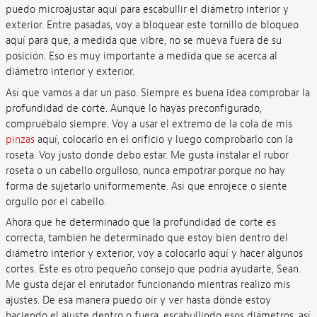
puedo microajustar aquí para escabullir el diámetro interior y
exterior. Entre pasadas, voy a bloquear este tornillo de bloqueo
aquí para que, a medida que vibre, no se mueva fuera de su
posición. Eso es muy importante a medida que se acerca al
diámetro interior y exterior.
Así que vamos a dar un paso. Siempre es buena idea comprobar la
profundidad de corte. Aunque lo hayas preconfigurado,
compruébalo siempre. Voy a usar el extremo de la cola de mis
pinzas
aquí, colocarlo en el orificio y luego comprobarlo con la
roseta. Voy justo donde debo estar. Me gusta instalar el rubor
roseta o un cabello orgulloso, nunca empotrar porque no hay
forma de sujetarlo uniformemente. Así que enrojece o siente
orgullo por el cabello.
Ahora que he determinado que la profundidad de corte es
correcta, también he determinado que estoy bien dentro del
diámetro interior y exterior, voy a colocarlo aquí y hacer algunos
cortes. Este es otro pequeño consejo que podría ayudarte, Sean.
Me gusta dejar el enrutador funcionando mientras realizo mis
ajustes. De esa manera puedo oír y ver hasta dónde estoy
haciendo el ajuste dentro o fuera, escabullindo esos diámetros, así