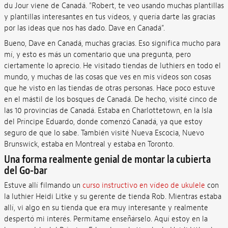
du Jour viene de Canadá. "Robert, te veo usando muchas plantillas
y plantillas interesantes en tus vídeos, y quería darte las gracias
por las ideas que nos has dado. Dave en Canadá”.
Bueno, Dave en Canadá, muchas gracias. Eso significa mucho para
mí, y esto es más un comentario que una pregunta, pero
ciertamente lo aprecio. He visitado tiendas de luthiers en todo el
mundo, y muchas de las cosas que ves en mis vídeos son cosas
que he visto en las tiendas de otras personas. Hace poco estuve
en el mástil de los bosques de Canadá. De hecho, visité cinco de
las 10 provincias de Canadá. Estaba en Charlottetown, en la Isla
del Príncipe Eduardo, donde comenzó Canadá, ya que estoy
seguro de que lo sabe. También visité Nueva Escocia, Nuevo
Brunswick, estaba en Montreal y estaba en Toronto.
Una forma realmente genial de montar la cubierta
del Go-bar
Estuve allí filmando un
curso instructivo en vídeo de ukulele
con
la luthier Heidi Litke y su gerente de tienda Rob. Mientras estaba
allí, vi algo en su tienda que era muy interesante y realmente
despertó mi interés. Permítame enseñárselo. Aquí estoy en la