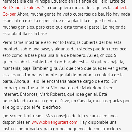
hermosa Isla del Príncipe Eduardo en la tienda de Heidi Litke de
Red Sands Ukuleles
. Y lo que quiero mostrarles aquí es la
cubierta
Go-bar
. Ahora, mucha gente ha visto cubiertas de bar. No hay nada
especial en eso. Lo especial de esta plantilla es que he visto
muchas geniales, pero creo que esta toma el pastel. Lo mejor de
esta plantilla es la base.
Permítame mostrarle eso. Por lo tanto, la cubierta del bar está
montada sobre una base, y algunos de ustedes pueden reconocer
esto como la base para una silla de barbero. Así es, chicos. Si
quieres subir la cubierta del go-bar, ahí estás. Si quieres bajarla,
mantenla, baja. También gira. Así que creo que puedes ver, gente,
esta es una forma realmente genial de montar la cubierta de la
barra. Ahora, a Heidi le encantaría hacerse cargo de esto. Sin
embargo, no fue su idea. Vio una foto de Mark Roberts en
Internet. Entonces, Mark Roberts, qué idea genial. Está
beneficiando a mucha gente. Dave, en Canadá, muchas gracias por
el elogio y por el feliz edificio.
[on-screen text reads: Más consejos de lujo y cursos en línea
disponibles en
www.obrienguitars.com
. Hay disponible una
instrucción privada y para grupos pequeños de construcción y