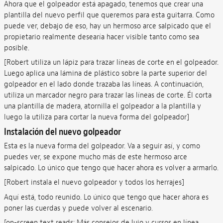
Ahora que el golpeador está apagado, tenemos que crear una
plantilla del nuevo perfil que queremos para esta guitarra. Como
puede ver, debajo de eso, hay un hermoso arce salpicado que el
propietario realmente desearía hacer visible tanto como sea
posible.
[Robert utiliza un lápiz para trazar líneas de corte en el golpeador.
Luego aplica una lámina de plástico sobre la parte superior del
golpeador en el lado donde trazaba las líneas. A continuación,
utiliza un marcador negro para trazar las líneas de corte. Él corta
una plantilla de madera, atornilla el golpeador a la plantilla y
luego la utiliza para cortar la nueva forma del golpeador]
Instalación del nuevo golpeador
Esta es la nueva forma del golpeador. Va a seguir así, y como
puedes ver, se expone mucho más de este hermoso arce
salpicado. Lo único que tengo que hacer ahora es volver a armarlo.
[Robert instala el nuevo golpeador y todos los herrajes]
Aquí está, todo reunido. Lo único que tengo que hacer ahora es
poner las cuerdas y puede volver al escenario.
[on-screen text reads: Más consejos de lujo y cursos en línea