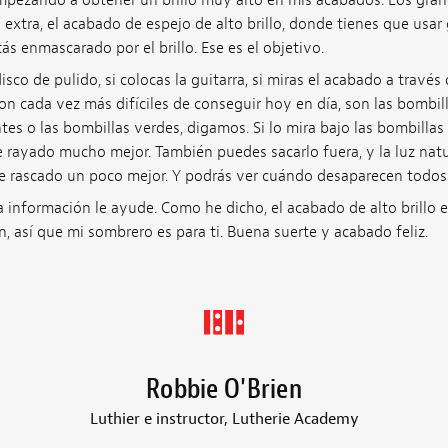
ezando a obtener un brillo muy alto en mis acabados. Los grano
o extra, el acabado de espejo de alto brillo, donde tienes que usar
stás enmascarado por el brillo. Ese es el objetivo.
sco de pulido, si colocas la guitarra, si miras el acabado a través 
on cada vez más difíciles de conseguir hoy en día, son las bombi
ntes o las bombillas verdes, digamos. Si lo mira bajo las bombilla
 rayado mucho mejor. También puedes sacarlo fuera, y la luz natu
e rascado un poco mejor. Y podrás ver cuándo desaparecen todos
 información le ayude. Como he dicho, el acabado de alto brillo e
n, así que mi sombrero es para ti. Buena suerte y acabado feliz.
Robbie O'Brien
Luthier e instructor, Lutherie Academy