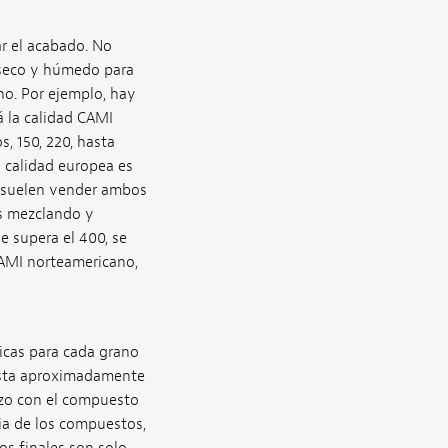
ar el acabado. No
l seco y húmedo para
no. Por ejemplo, hay
á la calidad CAMI
, 150, 220, hasta
 calidad europea es
 y suelen vender ambos
as mezclando y
e supera el 400, se
CAMI norteamericano,
ficas para cada grano
hasta aproximadamente
ezo con el compuesto
ia de los compuestos,