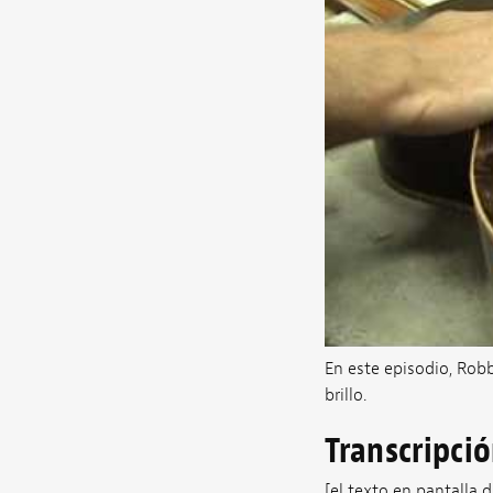
En este episodio, Rob
brillo.
Transcripci
[el texto en pantalla d