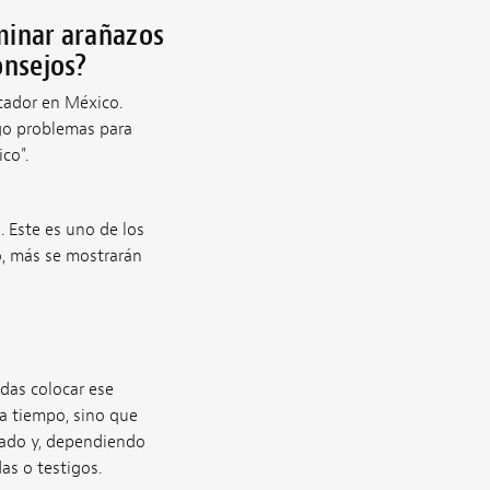
minar arañazos
onsejos?
tador en México.
ngo problemas para
co".
. Este es uno de los
lo, más se mostrarán
das colocar ese
ra tiempo, sino que
bado y, dependiendo
as o testigos.