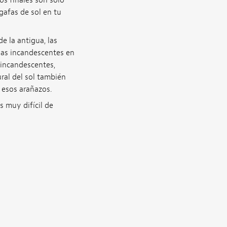
s finales son solo
 gafas de sol en tu
de la antigua, las
llas incandescentes en
s incandescentes,
ral del sol también
 esos arañazos.
s muy difícil de