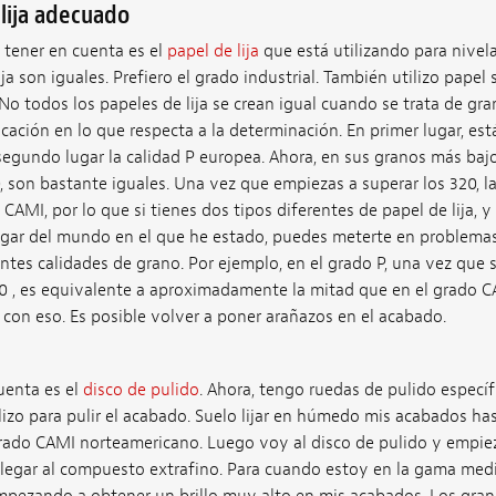
lija adecuado
 tener en cuenta es el
papel de lija
que está utilizando para nivel
ija son iguales. Prefiero el grado industrial. También utilizo pape
No todos los papeles de lija se crean igual cuando se trata de gra
icación en lo que respecta a la determinación. En primer lugar, est
egundo lugar la calidad P europea. Ahora, en sus granos más bajos
son bastante iguales. Una vez que empiezas a superar los 320, la
d CAMI, por lo que si tienes dos tipos diferentes de papel de lija,
lugar del mundo en el que he estado, puedes meterte en problem
tes calidades de grano. Por ejemplo, en el grado P, una vez que s
0 , es equivalente a aproximadamente la mitad que en el grado 
con eso. Es posible volver a poner arañazos en el acabado.
uenta es el
disco de pulido
. Ahora, tengo ruedas de pulido especí
izo para pulir el acabado. Suelo lijar en húmedo mis acabados 
 grado CAMI norteamericano. Luego voy al disco de pulido y empi
llegar al compuesto extrafino. Para cuando estoy en la gama med