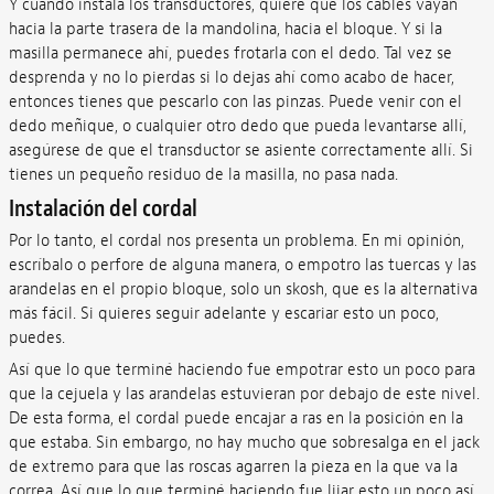
Y cuando instala los transductores, quiere que los cables vayan
hacia la parte trasera de la mandolina, hacia el bloque. Y si la
masilla permanece ahí, puedes frotarla con el dedo. Tal vez se
desprenda y no lo pierdas si lo dejas ahí como acabo de hacer,
entonces tienes que pescarlo con las pinzas. Puede venir con el
dedo meñique, o cualquier otro dedo que pueda levantarse allí,
asegúrese de que el transductor se asiente correctamente allí. Si
tienes un pequeño residuo de la masilla, no pasa nada.
Instalación del cordal
Por lo tanto, el cordal nos presenta un problema. En mi opinión,
escríbalo o perfore de alguna manera, o empotro las tuercas y las
arandelas en el propio bloque, solo un skosh, que es la alternativa
más fácil. Si quieres seguir adelante y escariar esto un poco,
puedes.
Así que lo que terminé haciendo fue empotrar esto un poco para
que la cejuela y las arandelas estuvieran por debajo de este nivel.
De esta forma, el cordal puede encajar a ras en la posición en la
que estaba. Sin embargo, no hay mucho que sobresalga en el jack
de extremo para que las roscas agarren la pieza en la que va la
correa. Así que lo que terminé haciendo fue lijar esto un poco así