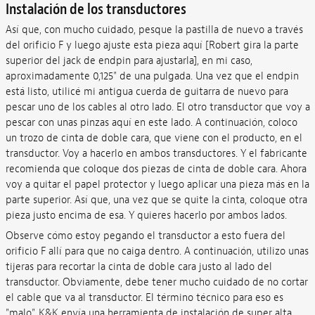
Instalación de los transductores
Así que, con mucho cuidado, pesque la pastilla de nuevo a través
del orificio F y luego ajuste esta pieza aquí [Robert gira la parte
superior del jack de endpin para ajustarla], en mi caso,
aproximadamente 0,125" de una pulgada. Una vez que el endpin
está listo, utilicé mi antigua cuerda de guitarra de nuevo para
pescar uno de los cables al otro lado. El otro transductor que voy a
pescar con unas pinzas aquí en este lado. A continuación, coloco
un trozo de cinta de doble cara, que viene con el producto, en el
transductor. Voy a hacerlo en ambos transductores. Y el fabricante
recomienda que coloque dos piezas de cinta de doble cara. Ahora
voy a quitar el papel protector y luego aplicar una pieza más en la
parte superior. Así que, una vez que se quite la cinta, coloque otra
pieza justo encima de esa. Y quieres hacerlo por ambos lados.
Observe cómo estoy pegando el transductor a esto fuera del
orificio F allí para que no caiga dentro. A continuación, utilizo unas
tijeras para recortar la cinta de doble cara justo al lado del
transductor. Obviamente, debe tener mucho cuidado de no cortar
el cable que va al transductor. El término técnico para eso es
"malo". K&K envía una herramienta de instalación de super alta