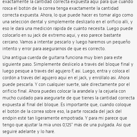
exactamente la cantidad correcta expuesta aquí para que cuando
rosca el botón de la correa tenga exactamente la cantidad
correcta expuesta. Ahora, lo que puede hacer es tomar algo como
una selección dental y simplemente deslizarlo en el orificio allí, y
eso le dará una medición rápida de cuánto necesita. Luego puede
colocarlo en su jack de extremo aquí, y eso parece bastante
cercano. Vamos a intentar pescarlo y luego haremos un pequeño
intento y error para asegurarnos de que es correcto.
Una antigua cuerda de guitarra funciona muy bien para este
siguiente paso. Simplemente deslícelo a través del bloque final y
luego pesque a través del agujero F, así. Luego, entra y coloca el
cordón a través del agujero aquí en el jack, y enróllalo así. Ahora
puede pescarla. Y con cualquier suerte, sale directamente por el
orificio final. Ahora puedes colocar la arandela y la cejuela con
mucho cuidado para asegurarte de que tienes la cantidad correcta
expuesta al final del bloque. Es importante que, cuando coloque
el botón de la correa sobre eso, la parte roscada del jack del
endpin esté tan ligeramente empotrada. Y para mí parece que
tengo que ajustar la mía unos 0,125" más de una pulgada. Así que
seguiré adelante y lo haré.