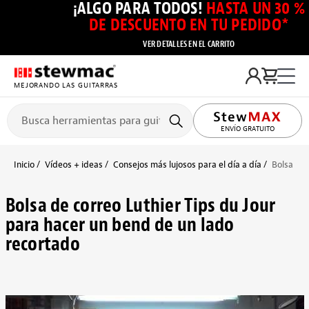
¡ALGO PARA TODOS!
HASTA UN 30 %
DE DESCUENTO EN TU PEDIDO*
VER DETALLES EN EL CARRITO
MEJORANDO LAS GUITARRAS
ENVÍO GRATUITO
Inicio
Vídeos + ideas
Consejos más lujosos para el día a día
Bolsa de 
Bolsa de correo Luthier Tips du Jour
para hacer un bend de un lado
recortado