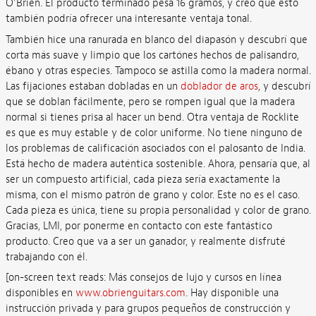
O'Brien. El producto terminado pesa 16 gramos, y creo que esto
también podría ofrecer una interesante ventaja tonal.
También hice una ranurada en blanco del diapasón y descubrí que
corta más suave y limpio que los cartónes hechos de palisandro,
ébano y otras especies. Tampoco se astilla como la madera normal.
Las fijaciones estaban dobladas en un
doblador de aros
, y descubrí
que se doblan fácilmente, pero se rompen igual que la madera
normal si tienes prisa al hacer un bend. Otra ventaja de Rocklite
es que es muy estable y de color uniforme. No tiene ninguno de
los problemas de calificación asociados con el palosanto de India.
Está hecho de madera auténtica sostenible. Ahora, pensaría que, al
ser un compuesto artificial, cada pieza sería exactamente la
misma, con el mismo patrón de grano y color. Este no es el caso.
Cada pieza es única, tiene su propia personalidad y color de grano.
Gracias, LMI, por ponerme en contacto con este fantástico
producto. Creo que va a ser un ganador, y realmente disfruté
trabajando con él.
[on-screen text reads: Más consejos de lujo y cursos en línea
disponibles en
www.obrienguitars.com
. Hay disponible una
instrucción privada y para grupos pequeños de construcción y