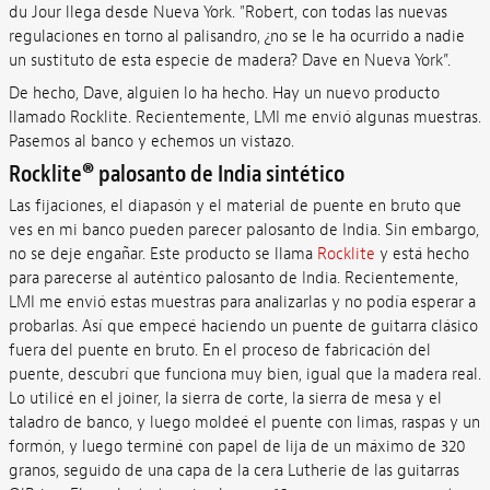
du Jour llega desde Nueva York. "Robert, con todas las nuevas
regulaciones en torno al palisandro, ¿no se le ha ocurrido a nadie
un sustituto de esta especie de madera? Dave en Nueva York”.
De hecho, Dave, alguien lo ha hecho. Hay un nuevo producto
llamado Rocklite. Recientemente, LMI me envió algunas muestras.
Pasemos al banco y echemos un vistazo.
Rocklite
®
palosanto de India sintético
Las fijaciones, el diapasón y el material de puente en bruto que
ves en mi banco pueden parecer palosanto de India. Sin embargo,
no se deje engañar. Este producto se llama
Rocklite
y está hecho
para parecerse al auténtico palosanto de India. Recientemente,
LMI me envió estas muestras para analizarlas y no podía esperar a
probarlas. Así que empecé haciendo un puente de guitarra clásico
fuera del puente en bruto. En el proceso de fabricación del
puente, descubrí que funciona muy bien, igual que la madera real.
Lo utilicé en el joiner, la sierra de corte, la sierra de mesa y el
taladro de banco, y luego moldeé el puente con limas, raspas y un
formón, y luego terminé con papel de lija de un máximo de 320
granos, seguido de una capa de la cera Lutherie de las guitarras