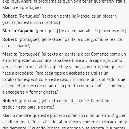
explique. Ahora, el problema es que voy a tener que entrevistar a
Marcio en portugués.
Robert:
[Portugués] [texto en pantalla: Marcio, es un placer y
gracias por estar con nosotros.]
Marcio Zaganin:
[portugués]
[texto en pantalla: El placer es mío.]
Robert:
[portugués]
[el texto en pantalla dice: ¿Cómo se realiza
este acabado?]
Marcio:
[portugués]
[el texto en pantalla dice: Comenzó como un
error. Empezamos con una capa base blanca y la capa roja, como
verá, es un error catalítico, que hoy ya no es un error, sino que se
hace a propósito. Para cada tipo de acabado se utiliza un
catalizador específico. En este caso, utilizamos un catalizador que
acelera el proceso de curado. Tan pronto como se aplica, comienza
a encogerse y formar grietas.]
Robert:
[portugués]
[el texto en pantalla dice: Permítame
traducir esto para la gente.]
Marcio me dice que este proceso comenzó como un error. Alguien
añadió demasiado catalizador al proceso y comenzó a secarse muy
rápidamente. Y cuando lo hace, se encoge y se agrieta. Y si pintas