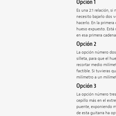
Opción 1
Es una 2:1 relación, si
necesito bajarlo dos v
hacerlo. En la primera
hueso expuesto. Está m
en esa primera cadena.
Opción 2
La opción número dos s
silleta, para que el h
recortar medio milímet
factible. Si tuvieras q
milímetro a un milíme
Opción 3
La opción número tres 
cepillo más en el extr
puente, exponiendo más
de esta guitarra ha op