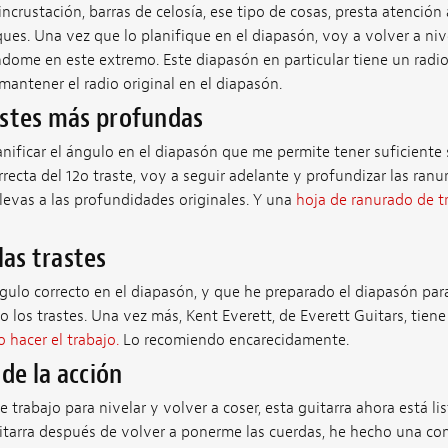
ncrustación, barras de celosía, ese tipo de cosas, presta atención 
ues. Una vez que lo planifique en el diapasón, voy a volver a ni
ndome en este extremo. Este diapasón en particular tiene un radi
antener el radio original en el diapasón.
astes más profundas
ificar el ángulo en el diapasón que me permite tener suficiente 
rrecta del 12o traste, voy a seguir adelante y profundizar las ranu
levas a las profundidades originales. Y una
hoja de ranurado de t
las trastes
ulo correcto en el diapasón, y que he preparado el diapasón para r
o los trastes. Una vez más, Kent Everett, de Everett Guitars, tien
 hacer el trabajo.
Lo recomiendo encarecidamente.
de la acción
trabajo para nivelar y volver a coser, esta guitarra ahora está lis
uitarra después de volver a ponerme las cuerdas, he hecho una con