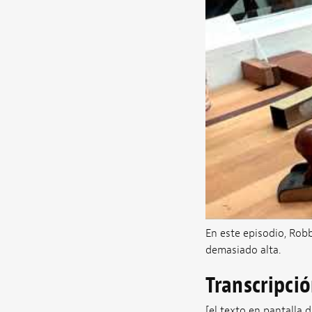
En este episodio, Robb
demasiado alta.
Transcripci
[el texto en pantalla d