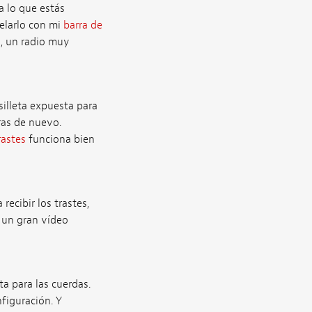
a lo que estás
velarlo con mi
barra de
o, un radio muy
silleta expuesta para
ras de nuevo.
rastes
funciona bien
ecibir los trastes,
e un gran vídeo
ta para las cuerdas.
figuración. Y