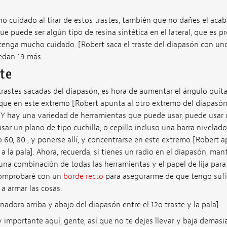
 cuidado al tirar de estos trastes, también que no dañes el acaba
e puede ser algún tipo de resina sintética en el lateral, que es p
 tenga mucho cuidado. [Robert saca el traste del diapasón con unos
edan 19 más.
nte
trastes sacadas del diapasón, es hora de aumentar el ángulo quit
 que en este extremo [Robert apunta al otro extremo del diapasón
. Y hay una variedad de herramientas que puede usar, puede usar u
ar un plano de tipo cuchilla, o cepillo incluso una barra nivela
 60, 80 , y ponerse allí, y concentrarse en este extremo [Robert 
 la pala]. Ahora, recuerda, si tienes un radio en el diapasón, mant
na combinación de todas las herramientas y el papel de lija par
 comprobaré con un
borde recto
para asegurarme de que tengo sufi
a armar las cosas.
nadora arriba y abajo del diapasón entre el 12o traste y la pala]
importante aquí, gente, así que no te dejes llevar y baja demasi