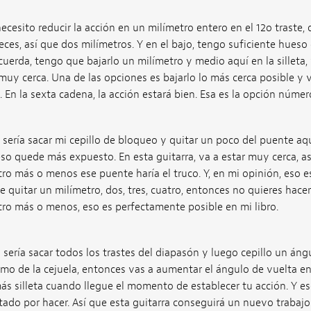
 necesito reducir la acción en un milímetro entero en el 12o traste, 
eces, así que dos milímetros. Y en el bajo, tengo suficiente hues
 cuerda, tengo que bajarlo un milímetro y medio aquí en la sillet
uy cerca. Una de las opciones es bajarlo lo más cerca posible y vi
 En la sexta cadena, la acción estará bien. Esa es la opción númer
ería sacar mi cepillo de bloqueo y quitar un poco del puente aquí
ueso quede más expuesto. En esta guitarra, va a estar muy cerca, 
ro más o menos ese puente haría el truco. Y, en mi opinión, eso 
ue quitar un milímetro, dos, tres, cuatro, entonces no quieres hace
tro más o menos, eso es perfectamente posible en mi libro.
sería sacar todos los trastes del diapasón y luego cepillo un ángu
emo de la cejuela, entonces vas a aumentar el ángulo de vuelta en
 silleta cuando llegue el momento de establecer tu acción. Y eso
tado por hacer. Así que esta guitarra conseguirá un nuevo trabajo 