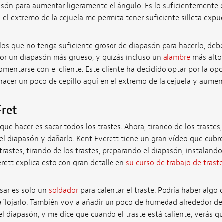
pasón para aumentar ligeramente el ángulo. Es lo suficientemente
 el extremo de la cejuela me permita tener suficiente silleta expu
los que no tenga suficiente grosor de diapasón para hacerlo, deb
 por un diapasón más grueso, y quizás incluso un
alambre
más alto.
entarse con el cliente. Este cliente ha decidido optar por la op
, hacer un poco de cepillo aquí en el extremo de la cejuela y aumen
Fret
ue hacer es sacar todos los trastes. Ahora, tirando de los traste
 el diapasón y dañarlo. Kent Everett tiene un gran vídeo que cubr
trastes, tirando de los trastes, preparando el diapasón, instalando
rett explica esto con gran detalle en
su curso de trabajo de trast
sar es solo un
soldador
para calentar el traste. Podría haber algo 
aflojarlo. También voy a añadir un poco de humedad alrededor de l
l diapasón, y me dice que cuando el traste está caliente, verás 