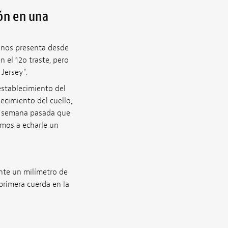
ión en una
e nos presenta desde
 el 12o traste, pero
Jersey".
restablecimiento del
ecimiento del cuello,
la semana pasada que
amos a echarle un
te un milímetro de
primera cuerda en la