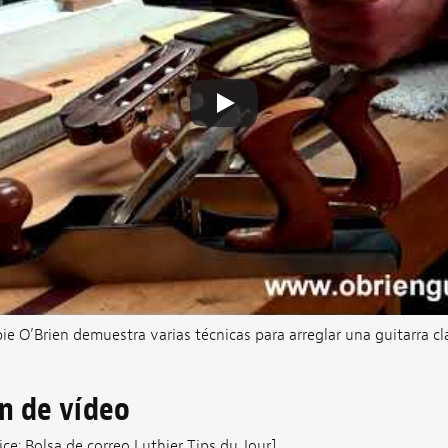
ie O’Brien demuestra varias técnicas para arreglar una guitarra cl
ón de vídeo
ice: Bolsa de correo Luthier Tips du Jour]