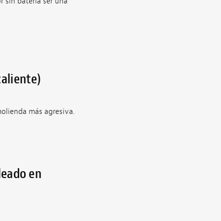
 sin batería ser una
caliente)
molienda más agresiva.
bleado en