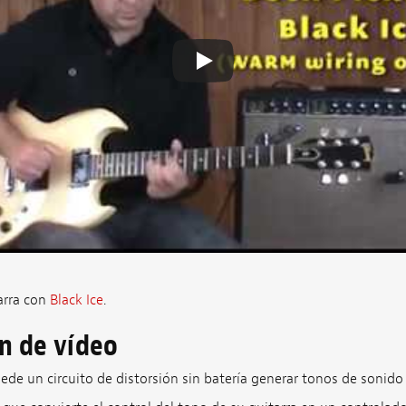
arra con
Black Ice
.
ón de vídeo
uede un circuito de distorsión sin batería generar tonos de sonido