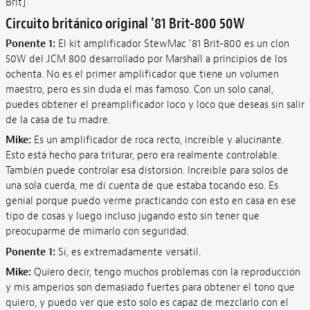
Brit]
Circuito británico original '81 Brit-800 50W
Ponente 1:
El kit amplificador StewMac '81 Brit-800 es un clon
50W del JCM 800 desarrollado por Marshall a principios de los
ochenta. No es el primer amplificador que tiene un volumen
maestro, pero es sin duda el más famoso. Con un solo canal,
puedes obtener el preamplificador loco y loco que deseas sin salir
de la casa de tu madre.
Mike:
Es un amplificador de roca recto, increíble y alucinante.
Esto está hecho para triturar, pero era realmente controlable.
También puede controlar esa distorsión. Increíble para solos de
una sola cuerda, me di cuenta de que estaba tocando eso. Es
genial porque puedo verme practicando con esto en casa en ese
tipo de cosas y luego incluso jugando esto sin tener que
preocuparme de mimarlo con seguridad.
Ponente 1:
Sí, es extremadamente versátil.
Mike:
Quiero decir, tengo muchos problemas con la reproducción
y mis amperios son demasiado fuertes para obtener el tono que
quiero, y puedo ver que esto solo es capaz de mezclarlo con el