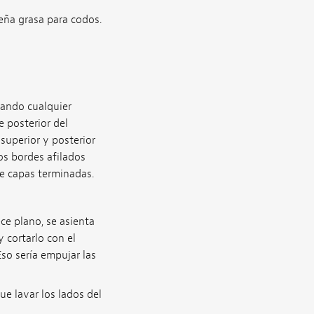
ueña grasa para codos.
itando cualquier
 posterior del
s superior y posterior
los bordes afilados
re capas terminadas.
e plano, se asienta
 cortarlo con el
Eso sería empujar las
que lavar los lados del