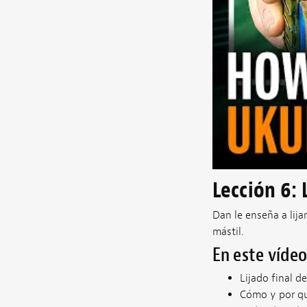
Lección 6: 
Dan le enseña a lijar
mástil.
En este víde
Lijado final d
Cómo y por qu