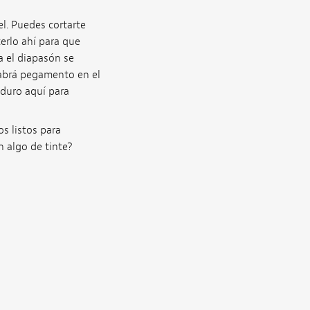
l. Puedes cortarte
terlo ahí para que
a el diapasón se
habrá pegamento en el
duro aquí para
s listos para
n algo de tinte?