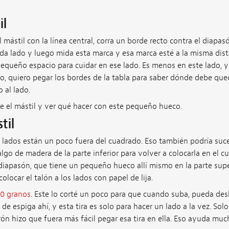
il
l mástil con la línea central, corra un borde recto contra el diapa
a lado y luego mida esta marca y esa marca esté a la misma dista
equeño espacio para cuidar en ese lado. Es menos en este lado, y
o, quiero pegar los bordes de la tabla para saber dónde debe que
 al lado.
 el mástil y ver qué hacer con este pequeño hueco.
til
 lados están un poco fuera del cuadrado. Eso también podría suce
lgo de madera de la parte inferior para volver a colocarla en el c
diapasón, que tiene un pequeño hueco allí mismo en la parte supe
olocar el talón a los lados con papel de lija.
80 granos
. Este lo corté un poco para que cuando suba, pueda desl
de espiga ahí, y esta tira es solo para hacer un lado a la vez. Sol
rón hizo que fuera más fácil pegar esa tira en ella. Eso ayuda mu