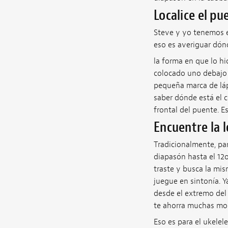
Localice el pu
Steve y yo tenemos el
eso es averiguar dónd
la forma en que lo hi
colocado uno debajo 
pequeña marca de lápi
saber dónde está el c
frontal del puente. Es
Encuentre la l
Tradicionalmente, pa
diapasón hasta el 12o
traste y busca la mi
juegue en sintonía. Ya
desde el extremo del 
te ahorra muchas mole
Eso es para el ukelele