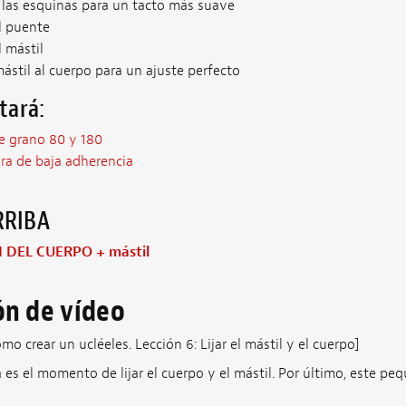
as esquinas para un tacto más suave
l puente
 mástil
ástil al cuerpo para un ajuste perfecto
tará:
de grano 80 y 180
ra de baja adherencia
RRIBA
N DEL CUERPO + mástil
ón de vídeo
mo crear un ucléeles. Lección 6: Lijar el mástil y el cuerpo]
es el momento de lijar el cuerpo y el mástil. Por último, este peq