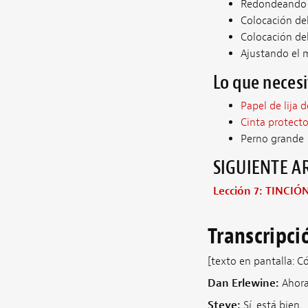
Redondeando l
Colocación de
Colocación del
Ajustando el m
Lo que necesi
Papel de lija 
Cinta protecto
Perno grande
SIGUIENTE A
Lección 7: TINCIÓ
Transcripci
[texto en pantalla: Có
Dan Erlewine:
Ahora 
Steve:
Sí, está bien.