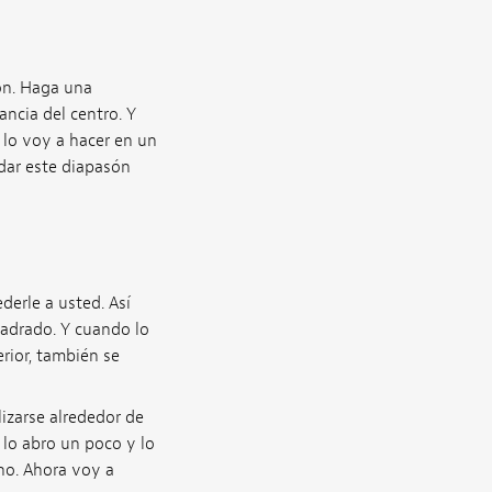
són. Haga una
ncia del centro. Y
 lo voy a hacer en un
dar este diapasón
derle a usted. Así
uadrado. Y cuando lo
rior, también se
izarse alrededor de
o lo abro un poco y lo
cho. Ahora voy a