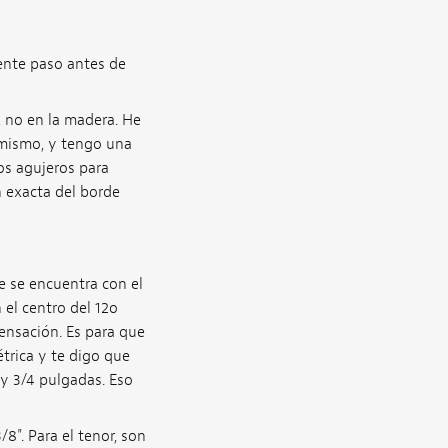
iente paso antes de
, no en la madera. He
 mismo, y tengo una
os agujeros para
n exacta del borde
e se encuentra con el
 el centro del 12o
ensación. Es para que
étrica y te digo que
 y 3/4 pulgadas. Eso
/8". Para el tenor, son