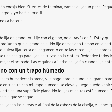
n encaja bien. Sí. Antes de terminar, vamos a lijar un poco. Peq
uerpo y yo haré el mástil.
os a hacerlo.
 lija de grano 180. Lije con el grano, no a través de él. Estoy qu
profundo que el grano en sí. No lije demasiado tiempo en la parte
, no quiera lijar cerca del pegamento entre las capas. Lije los borde
Use una espiga para lijar las curvas en la cintura. Redondee todos 
jor el acabado. Las esquinas afiladas se lijarán cuando lije ent
ano con un trapo húmedo
para humedecer la arena, y lo hago porque aunque el grano parec
 encuentro con mi trapo húmedo, se eleva y luego puedo venir y
nvierte en una superficie plana. No lo lijes mientras esté húmedo. 
spere a que se seque.
s lijar en las curvas y al final de la cabeza de la clavija, y tienes 
.