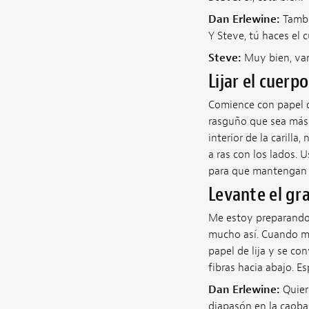
Dan Erlewine:
Tambié
Y Steve, tú haces el c
Steve:
Muy bien, vam
Lijar el cuerpo
Comience con papel de
rasguño que sea más 
interior de la carilla
a ras con los lados. 
para que mantengan me
Levante el gr
Me estoy preparando 
mucho así. Cuando me
papel de lija y se co
fibras hacia abajo. E
Dan Erlewine:
Quiere
diapasón en la caoba