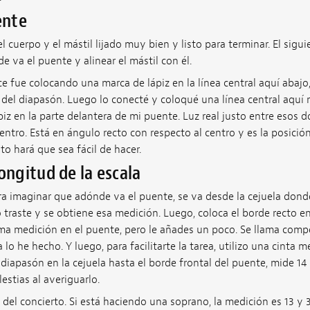
ente
 cuerpo y el mástil lijado muy bien y listo para terminar. El sigu
e va el puente y alinear el mástil con él.
ce fue colocando una marca de lápiz en la línea central aquí abajo
del diapasón. Luego lo conecté y coloqué una línea central aquí
z en la parte delantera de mi puente. Luz real justo entre esos d
entro. Está en ángulo recto con respecto al centro y es la posició
to hará que sea fácil de hacer.
ongitud de la escala
ra imaginar que adónde va el puente, se va desde la cejuela dond
 traste y se obtiene esa medición. Luego, coloca el borde recto en
sma medición en el puente, pero le añades un poco. Se llama comp
 lo he hecho. Y luego, para facilitarte la tarea, utilizo una cinta m
diapasón en la cejuela hasta el borde frontal del puente, mide 14
stias al averiguarlo.
 del concierto. Si está haciendo una soprano, la medición es 13 y 3