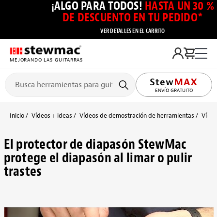
¡ALGO PARA TODOS!
HASTA UN 30 %
DE DESCUENTO EN TU PEDIDO*
VER DETALLES EN EL CARRITO
MEJORANDO LAS GUITARRAS
ENVÍO GRATUITO
Inicio
Vídeos + ideas
Vídeos de demostración de herramientas
Vídeo
El protector de diapasón StewMac
protege el diapasón al limar o pulir
trastes