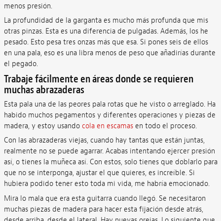
menos presión.
La profundidad de la garganta es mucho más profunda que mis
otras pinzas. Esta es una diferencia de pulgadas. Además, los he
pesado. Esto pesa tres onzas más que esa. Si pones seis de ellos
en una pala, eso es una libra menos de peso que añadirías durante
el pegado.
Trabaje fácilmente en áreas donde se requieren
muchas abrazaderas
Esta pala una de las peores pala rotas que he visto o arreglado. Ha
habido muchos pegamentos y diferentes operaciones y piezas de
madera, y estoy usando
cola en escamas
en todo el proceso.
Con las abrazaderas viejas, cuando hay tantas que están juntas,
realmente no se puede agarrar. Acabas intentando ejercer presión
así, o tienes la muñeca así. Con estos, solo tienes que doblarlo para
que no se interponga, ajustar el que quieres, es increíble. Si
hubiera podido tener esto toda mi vida, me habría emocionado.
Mira lo mala que era esta guitarra cuando llegó. Se necesitaron
muchas piezas de madera para hacer esta fijación desde atrás,
desde arriba, desde el lateral. Hay nuevas orejas. Lo siguiente que