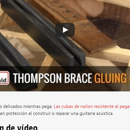
ts delicados mientras pega.
Las cubas de nailon resistente al peg
protección al construir o reparar una guitarra acústica.
ón de vídeo