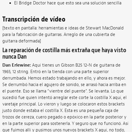
El Bridge Doctor hace que esto sea una solución sencilla
Transcripción de vídeo
[texto en pantalla: herramientas e ideas de Stewart MacDonald
para la fabricación de guitarras. Arreglo de una cubierta de
guitarra deformada]
La reparación de costilla más extraña que haya visto
nunca Dan
Dan Erlewine:
Aquí tienes un Gibson B25 12-N de guitarra de
1965, 12 string. Entró en la tienda con una parte superior
derrumbada. Hemos estado trabajando en ello, y ahora es mejor.
Se derrumbó hacia el agujero de sonido, se arrasó hacia arriba en
el puente. Eso se llama “vientre del puente”. Se levanta. Lo que
sucedió fue quien intentó arreglar este corte la costilla X aquí, el
varetaje principal. Lo vieron y luego se colocaron estos brackets
justo donde estaba el costilla X. Esta es una pequeña caja de
trozos de cereza, cuero pegado o epóxico en la parte posterior y
en la parte superior para sostenerla. Y seguro que no funcionó. Así
que fuimos allí y pusimos unos nuevos brackets X aquí, no todo,