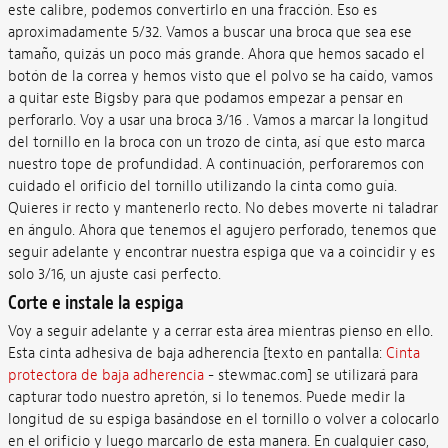
este calibre, podemos convertirlo en una fracción. Eso es
aproximadamente 5/32. Vamos a buscar una broca que sea ese
tamaño, quizás un poco más grande. Ahora que hemos sacado el
botón de la correa y hemos visto que el polvo se ha caído, vamos
a quitar este Bigsby para que podamos empezar a pensar en
perforarlo. Voy a usar una broca 3/16 . Vamos a marcar la longitud
del tornillo en la broca con un trozo de cinta, así que esto marca
nuestro tope de profundidad. A continuación, perforaremos con
cuidado el orificio del tornillo utilizando la cinta como guía.
Quieres ir recto y mantenerlo recto. No debes moverte ni taladrar
en ángulo. Ahora que tenemos el agujero perforado, tenemos que
seguir adelante y encontrar nuestra espiga que va a coincidir y es
solo 3/16, un ajuste casi perfecto.
Corte e instale la espiga
Voy a seguir adelante y a cerrar esta área mientras pienso en ello.
Esta cinta adhesiva de baja adherencia [texto en pantalla:
Cinta
protectora de baja adherencia
- stewmac.com] se utilizará para
capturar todo nuestro apretón, si lo tenemos. Puede medir la
longitud de su espiga basándose en el tornillo o volver a colocarlo
en el orificio y luego marcarlo de esta manera. En cualquier caso,