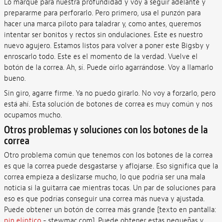
Lo marqué para nuestra profundidad y voy a seguir adelante y
prepararme para perforarlo. Pero primero, usa el punzón para
hacer una marca piloto para taladrar y, como antes, queremos
intentar ser bonitos y rectos sin ondulaciones. Este es nuestro
nuevo agujero. Estamos listos para volver a poner este Bigsby y
enroscarlo todo. Este es el momento de la verdad. Vuelve el
botón de la correa. Ah, sí. Puede oírlo agarrándose. Voy a llamarlo
bueno.
Sin giro, agarre firme. Ya no puedo girarlo. No voy a forzarlo, pero
está ahí. Esta solución de botones de correa es muy común y nos
ocupamos mucho.
Otros problemas y soluciones con los botones de la
correa
Otro problema común que tenemos con los botones de la correa
es que la correa puede desgastarse y aflojarse. Eso significa que la
correa empieza a deslizarse mucho, lo que podría ser una mala
noticia si la guitarra cae mientras tocas. Un par de soluciones para
eso es que podrías conseguir una correa más nueva y ajustada.
Puede obtener un botón de correa más grande [texto en pantalla:
pin elíptico
- stewmac.com]. Puede obtener estas pequeñas y