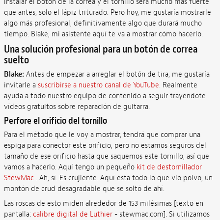
instalar el botón de la correa y el tornillo será mucho más fuerte
que antes, solo el lápiz triturado. Pero hoy, me gustaría mostrarle
algo más profesional, definitivamente algo que durará mucho
tiempo. Blake, mi asistente aquí te va a mostrar cómo hacerlo.
Una solución profesional para un botón de correa
suelto
Blake:
Antes de empezar a arreglar el botón de tira, me gustaría
invitarle a
suscribirse a nuestro canal de YouTube
. Realmente
ayuda a todo nuestro equipo de contenido a seguir trayéndote
vídeos gratuitos sobre reparación de guitarra.
Perfore el orificio del tornillo
Para el método que le voy a mostrar, tendrá que comprar una
espiga para conector este orificio, pero no estamos seguros del
tamaño de ese orificio hasta que saquemos este tornillo, así que
vamos a hacerlo. Aquí tengo un pequeño
kit de destornillador
StewMac
. Ah, sí. Es crujiente. Aquí está todo lo que vio polvo, un
montón de crud desagradable que se soltó de ahí.
Las roscas de esto miden alrededor de 153 milésimas [texto en
pantalla:
calibre digital de Luthier
- stewmac.com]. Si utilizamos