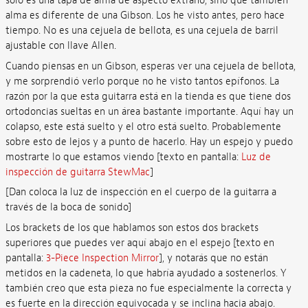
solo es una tapa de alma de aspecto extraño, sino que también
alma es diferente de una Gibson. Los he visto antes, pero hace
tiempo. No es una cejuela de bellota, es una cejuela de barril
ajustable con llave Allen.
Cuando piensas en un Gibson, esperas ver una cejuela de bellota,
y me sorprendió verlo porque no he visto tantos epífonos. La
razón por la que esta guitarra está en la tienda es que tiene dos
ortodoncias sueltas en un área bastante importante. Aquí hay un
colapso, este está suelto y el otro está suelto. Probablemente
sobre esto de lejos y a punto de hacerlo. Hay un espejo y puedo
mostrarte lo que estamos viendo [texto en pantalla:
Luz de
inspección de guitarra StewMac
]
[Dan coloca la luz de inspección en el cuerpo de la guitarra a
través de la boca de sonido]
Los brackets de los que hablamos son estos dos brackets
superiores que puedes ver aquí abajo en el espejo [texto en
pantalla:
3-Piece Inspection Mirror
], y notarás que no están
metidos en la cadeneta, lo que habría ayudado a sostenerlos. Y
también creo que esta pieza no fue especialmente la correcta y
es fuerte en la dirección equivocada y se inclina hacia abajo.