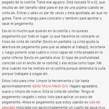
pegado de la costilla. Tiene ese agujero. Está roscada 10 a 32, que
resulta ser del tamaño ideal para el eje de una pipeta cuando se
corta así. Entras y sales un par de veces y está apretada, así que no
gotea. Tiene un mango para colocarlo y también para apretar y
sacar el pegamento.
Eso es lo mucho que quieres en la costilla y no quieres
pegamento por todo el lugar. Lo que hacemos es colocarle un
trozo de cinta de celofán [texto en pantalla: La cinta ajusta la
abertura de pegamento para que se adapte al trabajo], recortarla
y luego ponerle unas cuatro o cinco capas de cinta pesada en la
parte inferior [texto en pantalla dice: El tope de profundidad
coincide con el ancho de la costilla] y eso actúa como tope. Me
dice cuándo me he metido en la costilla porque detendrá la cuña
porque trabajaré a ciegas allí.
Estoy listo para irme. Limpié la herramienta y lijé hasta
aproximadamente
4,000 Micro-Mesh Grit
. Hágalo agradable,
suave y limpio de nuevo. Está la cinta de celofán. Tengo el
pegamento cargado y estoy listo para aplicar un poco de
pegamento. Ahora el pegamento que estoy usando es
cola de
pescado
mezclada con aproximadamente un cuarto de agua muy