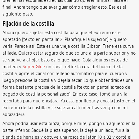
bien en las esquinas estrechas cuando quieren limpiar hasta el
final. Ahora tengo que averiguar cómo arreglar esto. Ese es el
siguiente paso.
Fijación de la costilla
Ahora quiero sujetar esta costilla para que el extremo esté
apretado [texto en pantalla: 2. Planifique la sujeción] y quiero
verla. Parece así. Esta es una vieja costilla Gibson. Tiene esa curva
afilada. Quiero estar seguro de que se une a la parte superior y no
se vuelve a aflojar. Esto es lo que hago. Coja algunos restos de
madera y
Super Glue
un canal, retire la cera del hueco de la
costilla, agite el canal con relleno automático para el cuerpo y
luego presione la costilla y déjela secar. Lo que obtendrás es una
forma bastante precisa de la costilla [texto en pantalla: taco de
pegado de costilla personalizado]. En este caso, tomé una y la
recortaba para que encajara. Ya está por llegar y encaja justo en el
extremo de la costilla y se sujetará allí mientras vengo con mi
abrazadera.
Ahora podría usar esta pinza, porque mire, pongo un agujero en la
parte inferior. Saqué la pieza superior, la dejé a un lado, fui a la
tienda de herrajes y obtuve una rosca de latón 10 a 32 y corté el