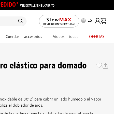
 PEDIDO*
VER DETALLES EN EL CARRITO
ES
DEVOLUCIONES GRATUITAS
Cuerdas + accesorios
Vídeos + ideas
OFERTAS
ero elástico para domado
inoxidable de 0,012" para cubrir un lado húmedo o al vapor
liza el doblador de aros.
cie de la madera opuesta al doblador de aros, atrapa la