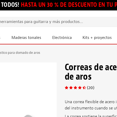
 TODOS!
HASTA UN 30 % DE DESCUENTO EN TU
s
Maderas tonales
Electrónica
Kits + proyectos
ástico para domado de aros
Correas de ac
de aros
(20)
Una correa flexible de acero 
del instrumento cuando se uti
La correa sostiene la superfi