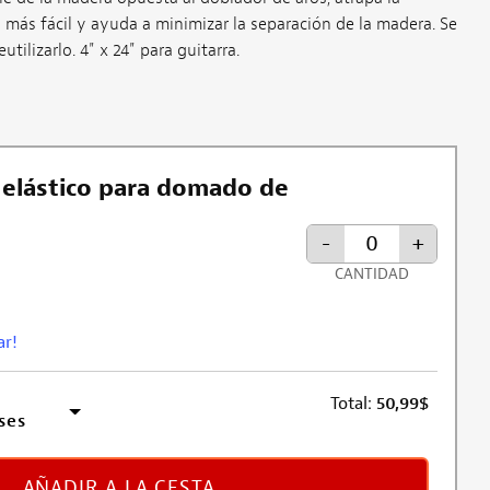
ás fácil y ayuda a minimizar la separación de la madera. Se
tilizarlo. 4" x 24" para guitarra.
 elástico para domado de
-
+
CANTIDAD
ar!
Total:
50,99
$
ses
AÑADIR A LA CESTA